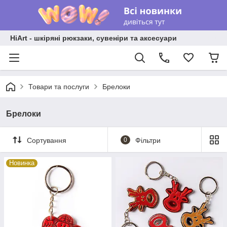
HiArt - шкіряні рюкзаки, сувеніри та аксесуари
Товари та послуги
Брелоки
Брелоки
Сортування
0
Фільтри
Новинка