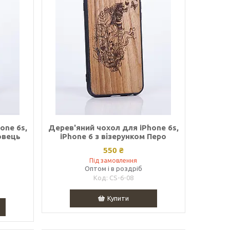
one 6s,
Дерев'яний чохол для iPhone 6s,
овець
iPhone 6 з візерунком Перо
550 ₴
Під замовлення
Оптом і в роздріб
CS-6-08
Купити