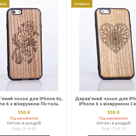
даж
Новинка
'яний чохол для iPhone 6s,
Дерев'яний чохол для iPh
ne 6 з візерунком Пістоль
iPhone 6 з візерунком С
550 ₴
550 ₴
Під замовлення
Під замовлення
Оптом і в роздріб
Оптом і в роздріб
CS-6-09
CS-6-10