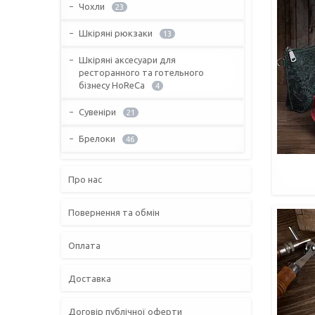
Чохли
23
Шкіряні рюкзаки
13
Шкіряні аксесуари для
ресторанного та готельного
бізнесу HoReCa
4
Сувеніри
21
Брелоки
46
Про нас
Повернення та обмін
Оплата
Доставка
Договір публічної оферти