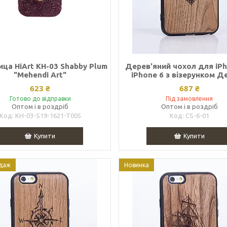
ца HiArt KH-03 Shabby Plum
Дерев'яний чохол для iPh
"Mehendi Art"
iPhone 6 з візерунком Д
623 ₴
687 ₴
Готово до відправки
Під замовлення
Оптом і в роздріб
Оптом і в роздріб
KH-03-S19-1621-T005
CS-6-01
Купити
Купити
даж
Новинка