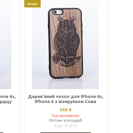
Акция
one 6s,
Дерев'яний чохол для iPhone 6s,
ердцу
iPhone 6 з візерунком Сова
550 ₴
Під замовлення
Оптом і в роздріб
CS-6-11