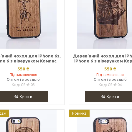
'яний чохол для iPhone 6s,
Дерев'яний чохол для iPh
ne 6 з візерунком Компас
iPhone 6 з візерунком Ко
550 ₴
550 ₴
Під замовлення
Під замовлення
Оптом і в роздріб
Оптом і в роздріб
CS-6-03
CS-6-04
Купити
Купити
даж
Новинка