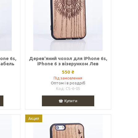
one 6s,
Дерев'яний чохол для iPhone 6s,
рабель
iPhone 6 з візерунком Лев
550 ₴
Під замовлення
Оптом і в роздріб
CS-6-05
Купити
Акция