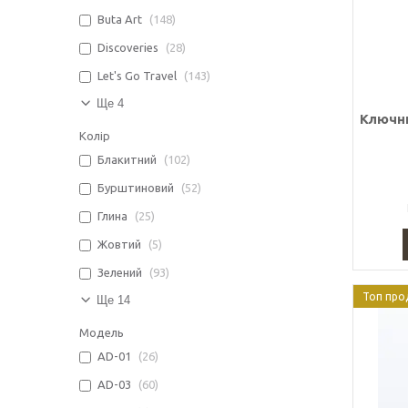
Buta Art
148
Discoveries
28
Let's Go Travel
143
Ще 4
Ключни
Колір
Блакитний
102
Бурштиновий
52
Глина
25
Жовтий
5
Зелений
93
Топ про
Ще 14
Модель
AD-01
26
AD-03
60