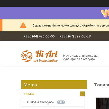
Зараз компанія не може швидко обробляти замовле
+380 (44) 496-50-05
+380 (67) 327-53-38
HiArt - шкіряні рюкзаки,
сувеніри та аксесуари
Товар
Товари
Шкіряні аксесуари
1126