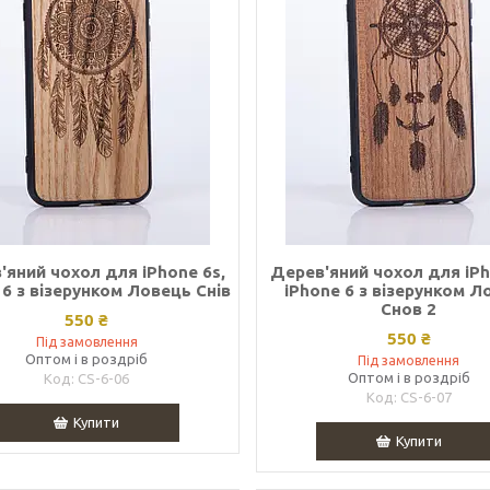
'яний чохол для iPhone 6s,
Дерев'яний чохол для iPh
 6 з візерунком Ловець Снів
iPhone 6 з візерунком Л
Снов 2
550 ₴
550 ₴
Під замовлення
Оптом і в роздріб
Під замовлення
Оптом і в роздріб
CS-6-06
CS-6-07
Купити
Купити