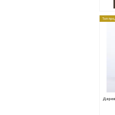
Топ про
Дерев