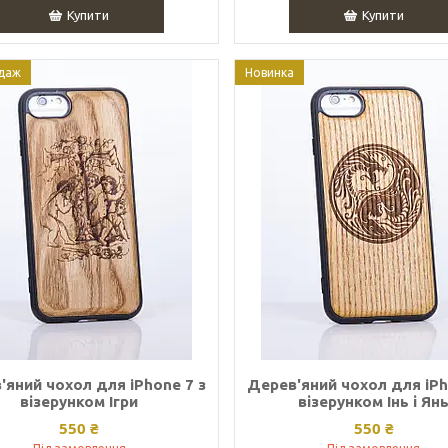
Купити
Купити
даж
Новинка
'яний чохол для iPhone 7 з
Дерев'яний чохол для iPh
візерунком Ігри
візерунком Інь і Ян
550 ₴
550 ₴