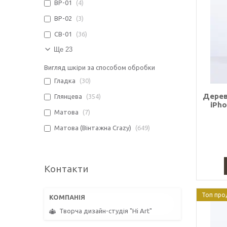
BP-01
4
BP-02
3
CB-01
36
Ще 23
Вигляд шкіри за способом обробки
Гладка
30
Дерев
Глянцева
354
iPho
Матова
7
Матова (Вінтажна Crazy)
649
Контакти
Топ про
Творча дизайн-студія "Hi Art"