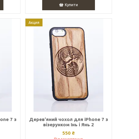
Купити
Акция
one 7 з
Дерев'яний чохол для iPhone 7 з
ь
візерунком Інь і Янь 2
550 ₴