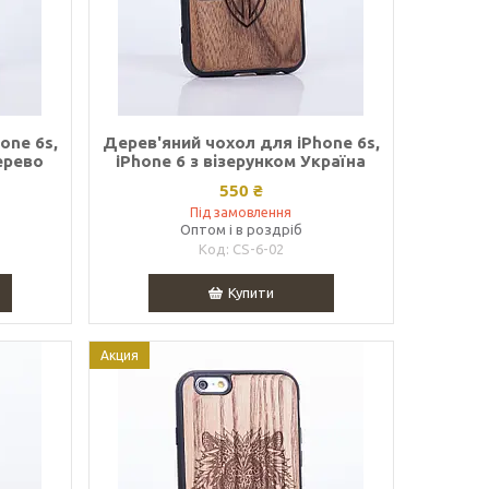
one 6s,
Дерев'яний чохол для iPhone 6s,
ерево
iPhone 6 з візерунком Україна
550 ₴
Під замовлення
Оптом і в роздріб
CS-6-02
Купити
Акция