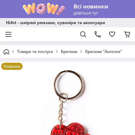
HiArt - шкіряні рюкзаки, сувеніри та аксесуари
Товари та послуги
Брелоки
Брелоки "Ангелок"
Новинка