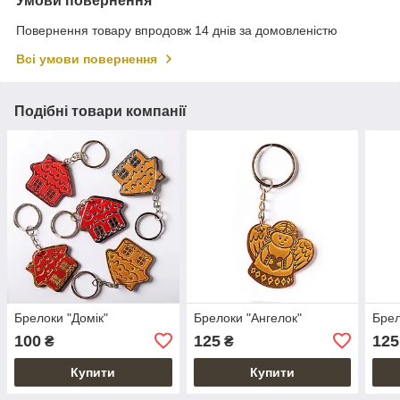
Умови повернення
Повернення товару впродовж 14 днів за домовленістю
Всі умови повернення
Подібні товари компанії
Брелоки "Домік"
Брелоки "Ангелок"
Брел
100
125
125
₴
₴
Купити
Купити