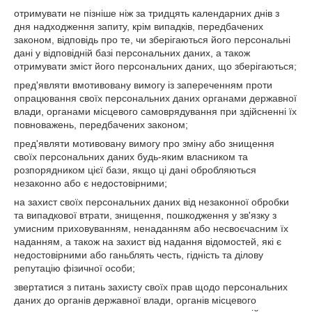
отримувати не пізніше ніж за тридцять календарних днів з
дня надходження запиту, крім випадків, передбачених
законом, відповідь про те, чи зберігаються його персональні
дані у відповідній базі персональних даних, а також
отримувати зміст його персональних даних, що зберігаються;
пред'являти вмотивовану вимогу із запереченням проти
опрацювання своїх персональних даних органами державної
влади, органами місцевого самоврядування при здійсненні їх
повноважень, передбачених законом;
пред'являти мотивовану вимогу про зміну або знищення
своїх персональних даних будь-яким власником та
розпорядником цієї бази, якщо ці дані обробляються
незаконно або є недостовірними;
на захист своїх персональних даних від незаконної обробки
та випадкової втрати, знищення, пошкодження у зв'язку з
умисним приховуванням, ненаданням або несвоєчасним їх
наданням, а також на захист від надання відомостей, які є
недостовірними або ганьблять честь, гідність та ділову
репутацію фізичної особи;
звертатися з питань захисту своїх прав щодо персональних
даних до органів державної влади, органів місцевого