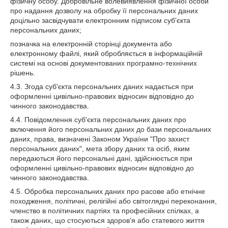
фізичну особу. Добровільне волевиявлення фізичної особи
про надання дозволу на обробку її персональних даних
доцільно засвідчувати електронним підписом суб'єкта
персональних даних;
позначка на електронній сторінці документа або
електронному файлі, який обробляється в інформаційній
системі на основі документованих програмно-технічних
рішень.
4.3. Згода суб'єкта персональних даних надається при
оформленні цивільно-правових відносин відповідно до
чинного законодавства.
4.4. Повідомлення суб'єкта персональних даних про
включення його персональних даних до бази персональних
даних, права, визначені Законом України "Про захист
персональних даних", мета збору даних та осіб, яким
передаються його персональні дані, здійснюється при
оформленні цивільно-правових відносин відповідно до
чинного законодавства.
4.5. Обробка персональних даних про расове або етнічне
походження, політичні, релігійні або світоглядні переконання,
членство в політичних партіях та професійних спілках, а
також даних, що стосуються здоров'я або статевого життя