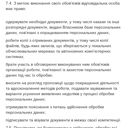
7.4. З метою виконання своїх обов'язків відповідальна особа
має право:
одержувати необхідні документи, у тому числі накази та інші
розпорядчі документи, видані Власником бази персональних
даних, пов'язані з опрацюванням персональних даних;
робити копії з отриманих документів, у тому числі копії
файлів, будь-яких записів, що зберігаються у локальних
обчислювальних мережах та автономних комп'ютерних
системах;
брати участь в обговоренні виконуваних ним обов'язків
організації роботи, пов'язаної із захистом персональних
даних під час їх обробки;
вносити на розгляд пропозиції щодо покращення діяльності
та вдосконалення методів роботи, подавати зауваження та
варіанти усунення виявлених недоліків у процесі обробки
персональних даних;
отримувати пояснення з питань здійснення обробки
персональних даних;
підписувати та візувати документи в межах своєї компетенції.
7.5. Працівники, які безпосередньо здійснюють обробку та/