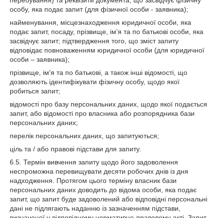
перебування) та реквізити документа, що засвідчує фізичну
особу, яка подає запит (для фізичної особи - заявника);
найменування, місцезнаходження юридичної особи, яка
подає запит, посаду, прізвище, ім'я та по батькові особи, яка
засвідчує запит; підтвердження того, що зміст запиту
відповідає повноваженням юридичної особи (для юридичної
особи – заявника);
прізвище, ім'я та по батькові, а також інші відомості, що
дозволяють ідентифікувати фізичну особу, щодо якої
робиться запит;
відомості про базу персональних даних, щодо якої подається
запит, або відомості про власника або розпорядника бази
персональних даних;
перелік персональних даних, що запитуються;
ціль та / або правові підстави для запиту.
6.5. Термін вивчення запиту щодо його задоволення
неспроможна перевищувати десяти робочих днів із дня
надходження. Протягом цього терміну власник бази
персональних даних доводить до відома особи, яка подає
запит, що запит буде задоволений або відповідні персональні
дані не підлягають наданню із зазначенням підстави,
визначеної у відповідному нормативно-правовому акті. Запит