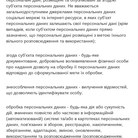
персональні дані, розміщені та опубліковані за згодою
суб'єкта персональних даних. Не вважаються
загальнодоступними джерелами персональних даних
соціальні мережі та інтернет-ресурси, в яких суб'єкт
персональних даних залишають свої персональні дані (крім
випадків, коли суб'єктом персональних даних прямо
зазначено, що персональні дані розміщені з метою їхнього
вільного розповсюдження та використання);
згода суб'єкта персональних даних - будь-яке
документоване, добровільне волевиявлення фізичної особи
про надання дозволу на обробку її персональних даних
відповідно до сформульованої мети їх обробки;
знеособлення персональних даних - вилучення відомостей,
що дозволяють ідентифікувати особу;
обробка персональних даних - будь-яка дія або сукупність
дій, вчинених повністю або частково в інформаційній
(автоматизованій) системі та/або в картотеках персональних
даних, пов'язаних зі збором, реєстрацією, накопиченням,
зберіганням, адаптацією, зміною, оновленням,
використанням та розповсюдженням (розповсюдженням,