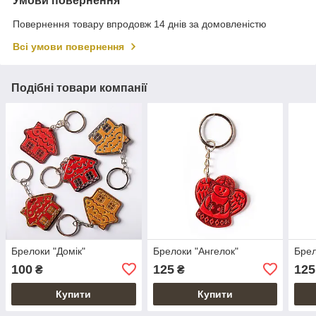
Умови повернення
Повернення товару впродовж 14 днів за домовленістю
Всі умови повернення
Подібні товари компанії
Брелоки "Домік"
Брелоки "Ангелок"
Брел
100
125
125
₴
₴
Купити
Купити