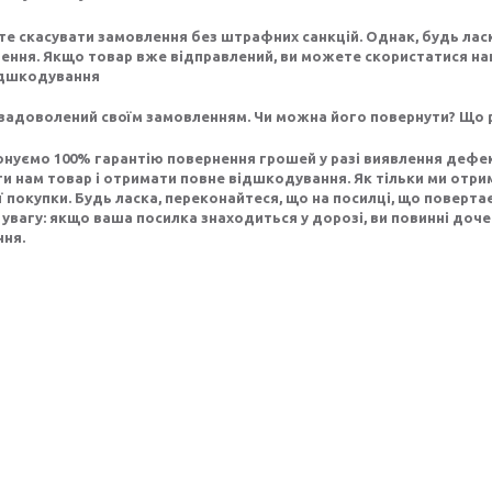
е скасувати замовлення без штрафних санкцій. Однак, будь лас
лення. Якщо товар вже відправлений, ви можете скористатися 
ідшкодування
задоволений своїм замовленням. Чи можна його повернути? Що р
нуємо 100% гарантію повернення грошей у разі виявлення дефек
и нам товар і отримати повне відшкодування. Як тільки ми отр
ї покупки. Будь ласка, переконайтеся, що на посилці, що поверта
 увагу: якщо ваша посилка знаходиться у дорозі, ви повинні доче
ння.