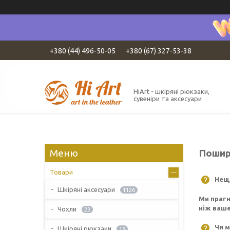
+380 (44) 496-50-05
+380 (67) 327-53-38
HiArt - шкіряні рюкзаки,
сувеніри та аксесуари
Пошир
Товари
Нещо
Шкіряні аксесуари
1126
Ми прагн
ніж ваше
Чохли
23
Чи м
Шкіряні рюкзаки
13