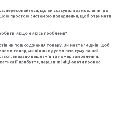
ка, переконайтеся, що ви скасували замовлення до
нашою простою системою повернення, щоб отримати
обити, якщо є якісь проблеми?
тів чи пошкодження товару. Ви маєте 14 днів, щоб
имаємо товар, ми відшкодуємо всю суму вашої
ється, вказано ваше ім'я та номер замовлення.
катися її прибуття, перш ніж ініціювати процес