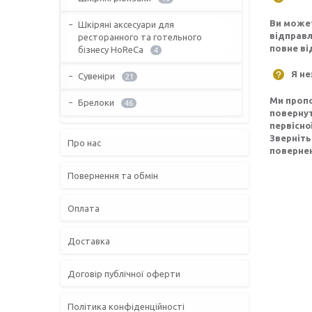
Ви может
Шкіряні аксесуари для
відправ
ресторанного та готельного
повне в
бізнесу HoReCa
4
Я не
Сувеніри
21
Ми пропо
Брелоки
46
повернут
первісно
Зверніть
Про нас
поверне
Повернення та обмін
Оплата
Доставка
Договір публічної оферти
Політика конфіденційності