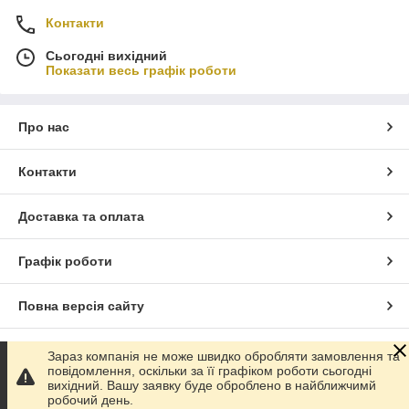
Контакти
Сьогодні вихідний
Показати весь графік роботи
Про нас
Контакти
Доставка та оплата
Графік роботи
Повна версія сайту
Сайт створено на маркетплейсі
Prom.ua
Зараз компанія не може швидко обробляти замовлення та
повідомлення, оскільки за її графіком роботи сьогодні
вихідний. Вашу заявку буде оброблено в найближчимй
Політика конфіденційності
робочий день.