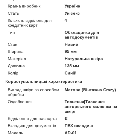
Країна виробник
Україна
Стать
Унісекс
Кількість відділень для
4
кредитних карт
Тип
Обкладинка для
автодокументів
Стан
Новий
Ширина
95 мм
Матеріал
Натуральна шкіра
Довжина
135 мм
Колір
Синій
Користувальницькі характеристики
Вигляд шкіри за способом
Матова (Вінтажна Crazy)
обробки
Оздоблення
Тиснення|Тиснення
авторського малюнка на
шкірі
Відділення для паспорта
Є
Вкладиш для документів
ПВХ вкладиш
Модель
AD-01