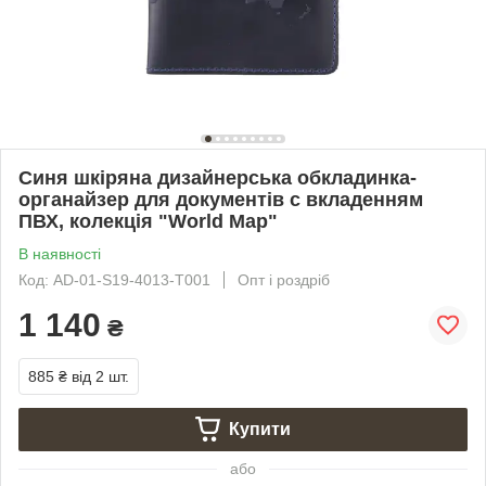
Синя шкіряна дизайнерська обкладинка-
органайзер для документів c вкладенням
ПВХ, колекція "World Map"
В наявності
Код: AD-01-S19-4013-T001
Опт і роздріб
1 140
₴
885 ₴
від 2 шт.
Купити
або