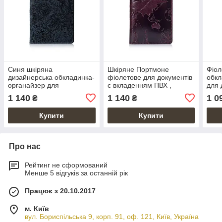
Синя шкіряна
Шкіряне Портмоне
Фіол
дизайнерська обкладинка-
фіолетове для документів
обкл
органайзер для
c вкладенням ПВХ ,
для 
документів з вкладенням
колекція "7 Wonders of the
вкл
1 140
1 140
1 0
₴
₴
ПВХ, колекція "Mehendi
World"
Art"
Купити
Купити
Про нас
Рейтинг не сформований
Менше 5 відгуків за останній рік
Працює з 20.10.2017
м. Київ
вул. Бориспільська 9, корп. 91, оф. 121, Київ, Україна