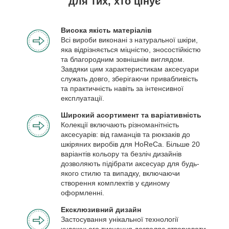
для тих, хто цінує
Висока якість матеріалів
Всі вироби виконані з натуральної шкіри,
яка відрізняється міцністю, зносостійкістю
та благородним зовнішнім виглядом.
Завдяки цим характеристикам аксесуари
служать довго, зберігаючи привабливість
та практичність навіть за інтенсивної
експлуатації.
Широкий асортимент та варіативність
Колекції включають різноманітність
аксесуарів: від гаманців та рюкзаків до
шкіряних виробів для HoReCa. Більше 20
варіантів кольору та безліч дизайнів
дозволяють підібрати аксесуар для будь-
якого стилю та випадку, включаючи
створення комплектів у єдиному
оформленні.
Ексклюзивний дизайн
Застосування унікальної технології
художнього тиснення дозволяє створювати