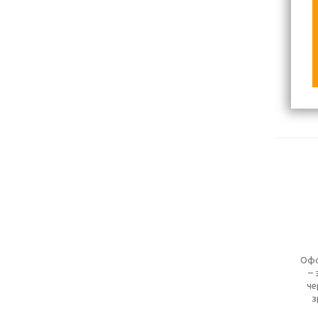
Офо
– 
че
з