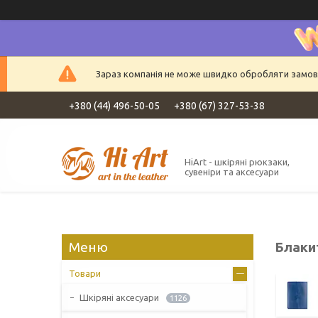
Зараз компанія не може швидко обробляти замовле
+380 (44) 496-50-05
+380 (67) 327-53-38
HiArt - шкіряні рюкзаки,
сувеніри та аксесуари
Блаки
Товари
Шкіряні аксесуари
1126