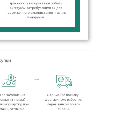
зручністю у використанні робить
аксесуари затребуваними як для
повсякденного використання, так і як
подарунки.
купки
→
 за замовлення –
Отримайте посилку –
оплатити онлайн,
доставляємо вибраним
івську картку, при
перевізником по всій
манні, готівкою.
Україні.