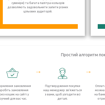
сувеніри) та багата палітра кольорів
дозволяють задовольнити запити різних
цільових аудиторій.
Простий алгоритм по
→
→
рмлення замовлення
Підтвердження покупки
Оплата
зробіть замовлення
наш менеджер зв'яжеться
можна 
рез кошик на сайті у
з вами, щоб узгодити всі
на банк
ручний для вас час.
деталі.
отри