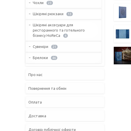
Чохли
23
Шкіряні рюкзаки
13
Шкіряні аксесуари для
ресторанного та готельного
бізнесу HoReCa
4
Сувеніри
21
Брелоки
46
Про нас
Повернення та обмін
Оплата
Доставка
Договір публічної оферти