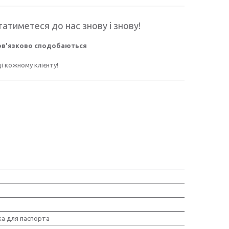
атиметеся до нас знову і знову!
бов'язково сподобаються
 кожному клієнту!
а для паспорта