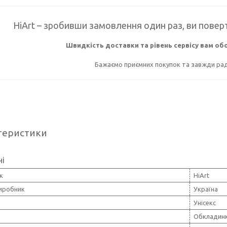
HiArt – зробивши замовлення один раз, ви поверт
Швидкість доставки та рівень сервісу вам о
Бажаємо приємних покупок та завжди раді
теристики
ні
к
HiArt
виробник
Україна
Унісекс
Обкладинк