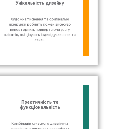
Унікальність дизайну
Художнє тиснення та оригінальні
візерунки роблять кожен аксесуар
неповторним, привертаючи увагу
клієнтів, які цінують індивідуальність та
стиль.
Практичність та
функціональність
Комбінація сучасного дизайну із
зручністю у використанні робить