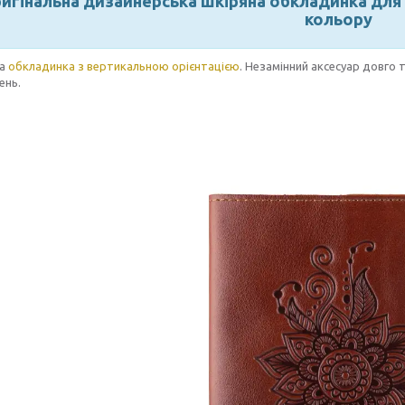
игінальна дизайнерська шкіряна обкладинка для 
кольору
на
обкладинка з вертикальною орієнтацією
. Незамінний аксесуар довго 
ень.