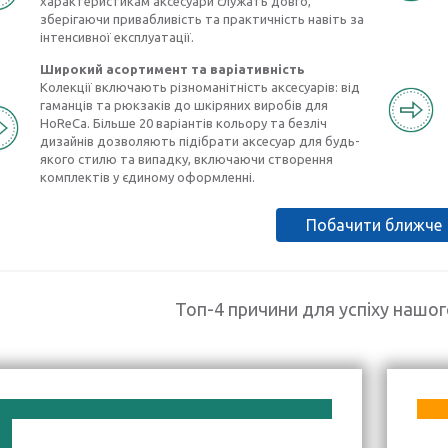
характеристикам аксесуари служать довго,
зберігаючи привабливість та практичність навіть за
інтенсивної експлуатації.
Широкий асортимент та варіативність
Колекції включають різноманітність аксесуарів: від
гаманців та рюкзаків до шкіряних виробів для
HoReCa. Більше 20 варіантів кольору та безліч
дизайнів дозволяють підібрати аксесуар для будь-
якого стилю та випадку, включаючи створення
комплектів у єдиному оформленні.
Побачити ближче
Топ-4 причини для успіху нашо