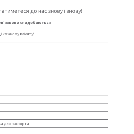
атиметеся до нас знову і знову!
бов'язково сподобаються
 кожному клієнту!
а для паспорта