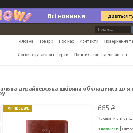
Головна
Товари
Про нас
Контакти
Повернення та
Договір публічної оферти
Політика конфіденційності
нальна дизайнерська шкіряна обкладинка для 
ру
665 ₴
Топ продаж
Показати оптові ці
В наявності
Оптом