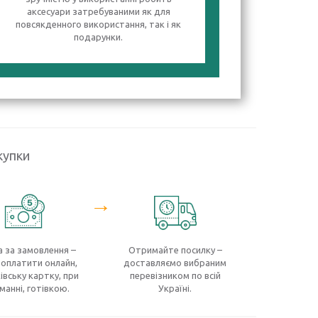
аксесуари затребуваними як для
повсякденного використання, так і як
подарунки.
купки
→
 за замовлення –
Отримайте посилку –
оплатити онлайн,
доставляємо вибраним
івську картку, при
перевізником по всій
манні, готівкою.
Україні.