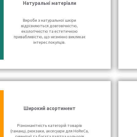
Натуральні матеріали
Вироби з натуральної шкіри
відрізняються довговічністю,
екологічністю та естетичною
привабливістю, що незмінно викликає
інтерес покупців.
Широкий асортимент
Різноманітність категорій товарів
(гаманці, рюкзаки, аксесуари для HoReCa,
сувеніри) та багата палітра кольорів