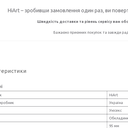
HiArt – зробивши замовлення один раз, ви поверт
Швидкість доставки та рівень сервісу вам о
Бажаємо приємних покупок та завжди раді
теристики
ні
к
HiArt
виробник
Україна
Унісекс
Обкладинк
95 мм