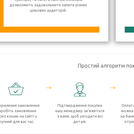
дозволяють задовольнити запити різних
цільових аудиторій.
Простий алгоритм по
→
→
рмлення замовлення
Підтвердження покупки
Оплата
зробіть замовлення
наш менеджер зв'яжеться
можна 
рез кошик на сайті у
з вами, щоб узгодити всі
на банк
ручний для вас час.
деталі.
отри