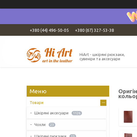
+380 (44) 496-50-05
+380 (67) 327-53-38
HiArt - шкіряні рюкзаки,
сувеніри та аксесуари
Оригі
кольо
Товари
Шкіряні аксесуари
1126
Чохли
23
Шкіряні рюкзаки
13