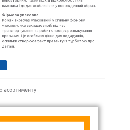
неповторним. Такий підхід підкреслює стиль
власника і додає особливість у повсякденний образ.
Фірмова упаковка
Кожен аксесуар упакований у стильну фірмову
упаковку, яка захищає виріб під час
транспортування та робить процес розпакування
приємним. Це особливо цінно для подарунків,
оскільки створює ефект презенту із турботою про
деталі.
го асортименту