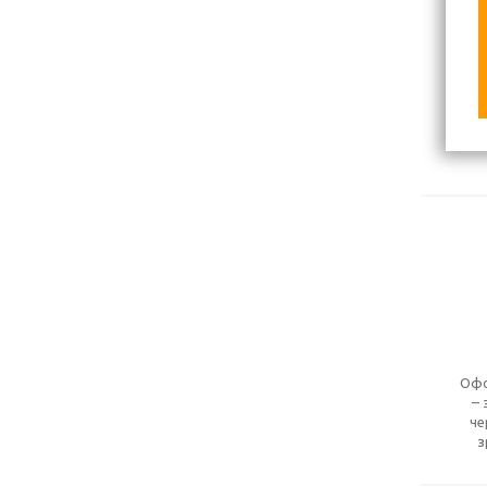
Офо
– 
че
з