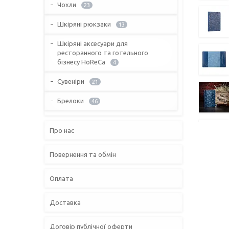
Чохли
23
Шкіряні рюкзаки
13
Шкіряні аксесуари для
ресторанного та готельного
бізнесу HoReCa
4
Сувеніри
21
Брелоки
46
Про нас
Повернення та обмін
Оплата
Доставка
Договір публічної оферти