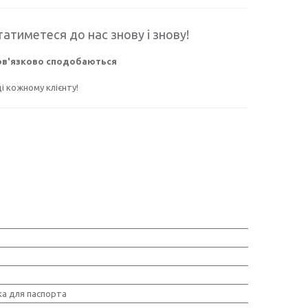
атиметеся до нас знову і знову!
бов'язково сподобаються
 кожному клієнту!
а для паспорта