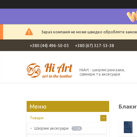
Зараз компанія не може швидко обробляти замовле
+380 (44) 496-50-05
+380 (67) 327-53-38
HiArt - шкіряні рюкзаки,
сувеніри та аксесуари
Блаки
Товари
Шкіряні аксесуари
1126