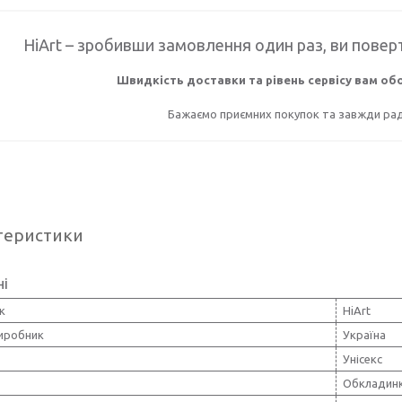
HiArt – зробивши замовлення один раз, ви поверт
Швидкість доставки та рівень сервісу вам о
Бажаємо приємних покупок та завжди раді
теристики
ні
к
HiArt
виробник
Україна
Унісекс
Обкладинк