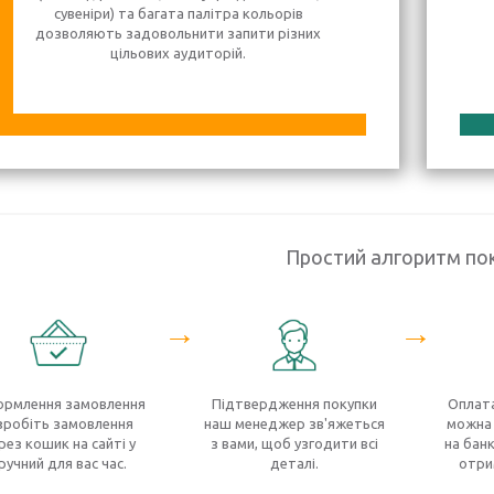
сувеніри) та багата палітра кольорів
дозволяють задовольнити запити різних
цільових аудиторій.
Простий алгоритм по
→
→
рмлення замовлення
Підтвердження покупки
Оплата
зробіть замовлення
наш менеджер зв'яжеться
можна 
рез кошик на сайті у
з вами, щоб узгодити всі
на банк
ручний для вас час.
деталі.
отри