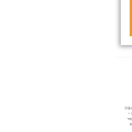
Офо
– 
че
з