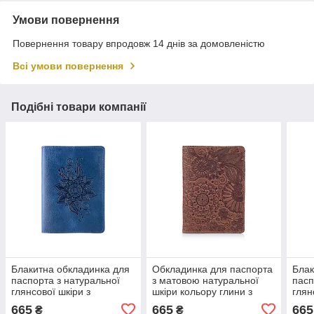
Умови повернення
Повернення товару впродовж 14 днів за домовленістю
Всі умови повернення
Подібні товари компанії
Блакитна обкладинка для
Обкладинка для паспорта
Блак
паспорта з натуральної
з матовою натуральної
пасп
глянсової шкіри з
шкіри кольору глини з
глян
художнім тисненням
художнім тисненням
худо
665
665
665
₴
₴