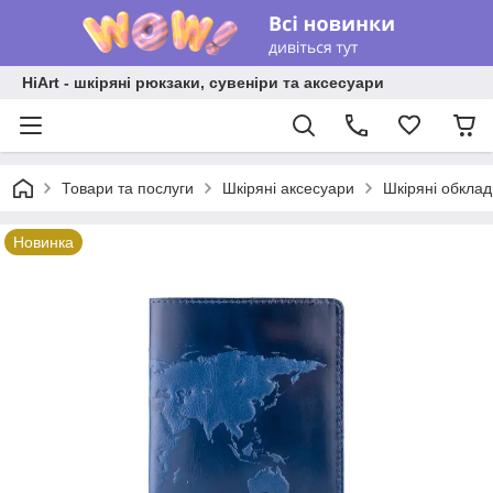
HiArt - шкіряні рюкзаки, сувеніри та аксесуари
Товари та послуги
Шкіряні аксесуари
Шкіряні обкла
Новинка