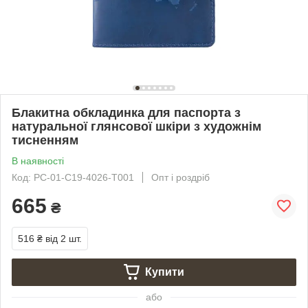
Блакитна обкладинка для паспорта з
натуральної глянсової шкіри з художнім
тисненням
В наявності
Код: PC-01-C19-4026-T001
Опт і роздріб
665
₴
516 ₴
від 2 шт.
Купити
або