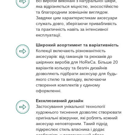
Всі вироби виконані з натуральної шкіри,
яка відрізняється міцністю, зносостійкістю
та благородним зовнішнім виглядом.
Завдяки цим характеристикам аксесуари
служать довго, зберігаючи привабливість
та практичність навіть за інтенсивної
експлуатації.
Широкий асортимент та варіативність
Колекції включають різноманітність
аксесуарів: від гаманців та рюкзаків до
шкіряних виробів для HoReCa. Більше 20
варіантів кольору та безліч дизайнів
дозволяють підібрати аксесуар для будь-
якого стилю та випадку, включаючи
створення комплектів у єдиному
оформленні.
Ексклюзивний дизайн
Застосування унікальної технології
художнього тиснення дозволяє створювати
оригінальні візерунки, які роблять кожний
аксесуар неповторним. Такий підхід
підкреслює стиль власника і додає
особливість у повсякденний образ.