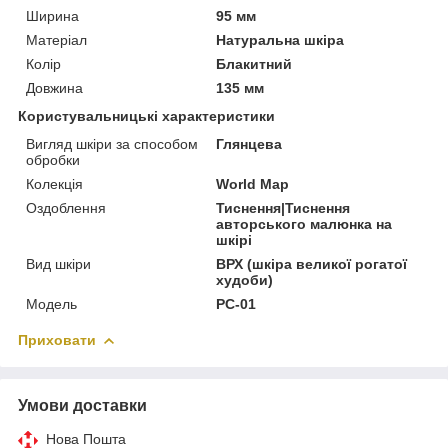
Ширина
95 мм
Матеріал
Натуральна шкіра
Колір
Блакитний
Довжина
135 мм
Користувальницькі характеристики
Вигляд шкіри за способом
Глянцева
обробки
Колекція
World Map
Оздоблення
Тиснення|Тиснення
авторського малюнка на
шкірі
Вид шкіри
ВРХ (шкіра великої рогатої
худоби)
Модель
PC-01
Приховати
Умови доставки
Нова Пошта