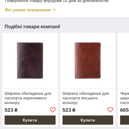
Повернення товару впродовж 14 днів за домовленістю
Всі умови повернення
Подібні товари компанії
Шкіряна обкладинка для
Шкіряна обкладинка для
Черв
паспорта коричневого
паспорта кінського
шкір
кольору
кольору
пасп
wond
523
523
665
₴
₴
Купити
Купити