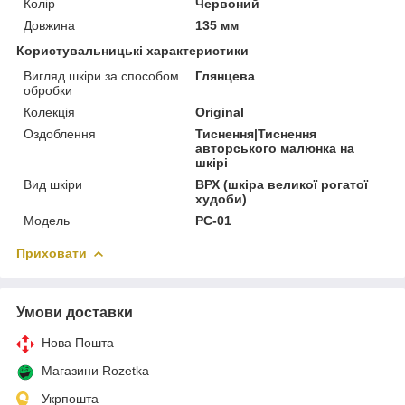
Колір
Червоний
Довжина
135 мм
Користувальницькі характеристики
Вигляд шкіри за способом
Глянцева
обробки
Колекція
Original
Оздоблення
Тиснення|Тиснення
авторського малюнка на
шкірі
Вид шкіри
ВРХ (шкіра великої рогатої
худоби)
Модель
PC-01
Приховати
Умови доставки
Нова Пошта
Магазини Rozetka
Укрпошта