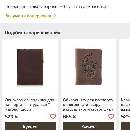
Повернення товару впродовж 14 днів за домовленістю
Всі умови повернення
Подібні товари компанії
Оливкова обкладинка для
Обкладинка для паспорта
Крас
паспорта з натуральної
оливкового кольору з
пасп
матової шкіри
натуральної матової шкіри
шкір
з художнім тисненням
коль
523
665
523
₴
₴
Купити
Купити