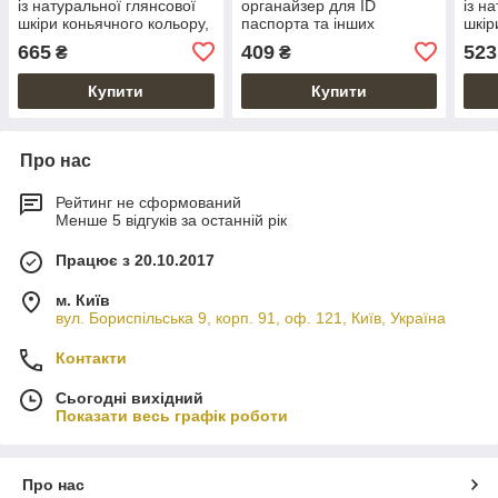
із натуральної глянсової
органайзер для ID
із н
шкіри коньячного кольору,
паспорта та інших
шкір
колекція "Buta Art"
документів із глянсової
665
409
523
₴
₴
шкіри кольору глини,
колекція "Let's Go
Купити
Купити
Про нас
Рейтинг не сформований
Менше 5 відгуків за останній рік
Працює з 20.10.2017
м. Київ
вул. Бориспільська 9, корп. 91, оф. 121, Київ, Україна
Контакти
Сьогодні вихідний
Показати весь графік роботи
Про нас