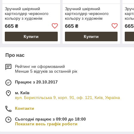
Зручний шкіряний
Зручний шкіряний
Зруч
картхолдер червоного
картхолдер червоного
карт
кольору з художнім
кольору з художнім
коль
тисненням "7 wonders of
тисненням "Buta Art"
тисн
665
665
665
₴
₴
the world"
Купити
Купити
Про нас
Рейтинг не сформований
Менше 5 відгуків за останній рік
Працює з 20.10.2017
м. Київ
вул. Бориспільська 9, корп. 91, оф. 121, Київ, Україна
Контакти
Сьогодні працює з 09:00 до 18:00
Показати весь графік роботи