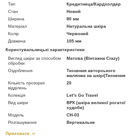
Тип
Кредитница/Кардхолдер
Стан
Новий
Ширина
80 мм
Матеріал
Натуральна шкіра
Колір
Червоний
Довжина
105 мм
Користувальницькі характеристики
Вигляд шкіри за способом
Матова (Вінтажна Crazy)
обробки
Оздоблення
Тиснення авторського
малюнка на шкірі|Тиснення
Кількість прозорих
20
відділень
Колекція
Let's Go Travel
Вид шкіри
ВРХ (шкіра великої рогатої
худоби)
Модель
CH-03
Розташування
Вертикальне
Приховати