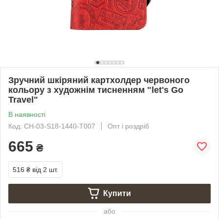
Зручний шкіряний картхолдер червоного
кольору з художнім тисненням "let's Go
Travel"
В наявності
Код: CH-03-S18-1440-T007
Опт і роздріб
665
₴
516 ₴
від 2 шт.
Купити
або