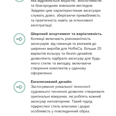
яка відрізняється міцністю, зносостійкістю
та благородним зовнішнім виглядом.
Завдяки цим характеристикам аксесуари
служать довго, зберігаючи привабливість
та практичність навіть за інтенсивної
експлуатації.
Широкий асортимент та варіативність
Колекції включають різноманітність
аксесуарів: від гаманців та рюкзаків до
шкіряних виробів для HoReCa. Більше 20
варіантів кольору та безліч дизайнів
дозволяють підібрати аксесуар для будь-
якого стилю та випадку, включаючи
створення комплектів у єдиному
оформленні.
Ексклюзивний дизайн
Застосування унікальної технології
художнього тиснення дозволяє створювати
оригінальні візерунки, які роблять кожний
аксесуар неповторним. Такий підхід
підкреслює стиль власника і додає
особливість у повсякденний образ.