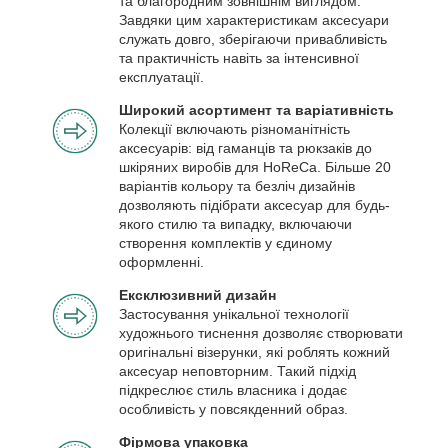
та благородним зовнішнім виглядом.
Завдяки цим характеристикам аксесуари
служать довго, зберігаючи привабливість
та практичність навіть за інтенсивної
експлуатації.
Широкий асортимент та варіативність
Колекції включають різноманітність
аксесуарів: від гаманців та рюкзаків до
шкіряних виробів для HoReCa. Більше 20
варіантів кольору та безліч дизайнів
дозволяють підібрати аксесуар для будь-
якого стилю та випадку, включаючи
створення комплектів у єдиному
оформленні.
Ексклюзивний дизайн
Застосування унікальної технології
художнього тиснення дозволяє створювати
оригінальні візерунки, які роблять кожний
аксесуар неповторним. Такий підхід
підкреслює стиль власника і додає
особливість у повсякденний образ.
Фірмова упаковка