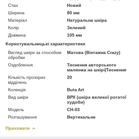
Стан
Новий
Ширина
80 мм
Матеріал
Натуральна шкіра
Колір
Зелений
Довжина
105 мм
Користувальницькі характеристики
Вигляд шкіри за способом
Матова (Вінтажна Crazy)
обробки
Оздоблення
Тиснення авторського
малюнка на шкірі|Тиснення
Кількість прозорих
20
відділень
Колекція
Buta Art
Вид шкіри
ВРХ (шкіра великої рогатої
худоби)
Модель
CH-03
Розташування
Вертикальне
Приховати