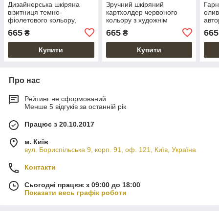
Дизайнерська шкіряна
Зручний шкіряний
Гарн
візитниця темно-
картхолдер червоного
олив
фіолетового кольору,
кольору з художнім
авто
тиснення "Buta Art"
тисненням "Buta Art"
тисн
665
665
665
₴
₴
Купити
Купити
Про нас
Рейтинг не сформований
Менше 5 відгуків за останній рік
Працює з 20.10.2017
м. Київ
вул. Бориспільська 9, корп. 91, оф. 121, Київ, Україна
Контакти
Сьогодні працює з 09:00 до 18:00
Показати весь графік роботи