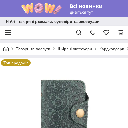
HiArt - шкіряні рюкзаки, сувеніри та аксесуари
Товари та послуги
Шкіряні аксесуари
Кардхолдери
Топ продажів