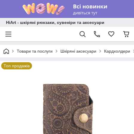
HiArt - шкіряні рюкзаки, сувеніри та аксесуари
Товари та послуги
Шкіряні аксесуари
Кардхолдери
Топ продажів