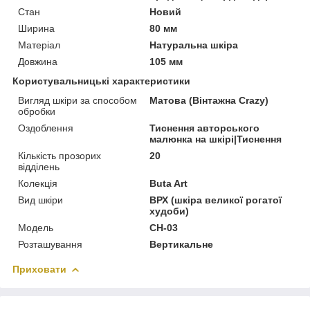
Стан
Новий
Ширина
80 мм
Матеріал
Натуральна шкіра
Довжина
105 мм
Користувальницькі характеристики
Вигляд шкіри за способом
Матова (Вінтажна Crazy)
обробки
Оздоблення
Тиснення авторського
малюнка на шкірі|Тиснення
Кількість прозорих
20
відділень
Колекція
Buta Art
Вид шкіри
ВРХ (шкіра великої рогатої
худоби)
Модель
CH-03
Розташування
Вертикальне
Приховати