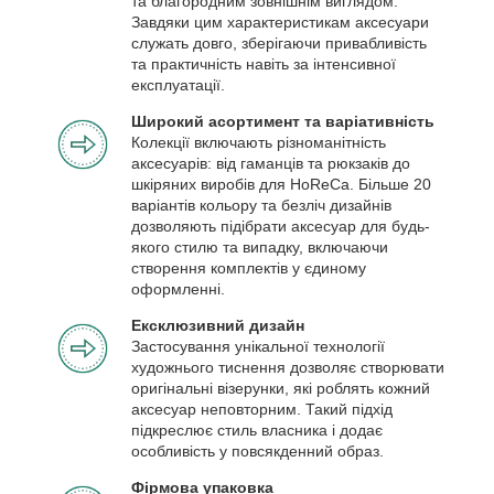
та благородним зовнішнім виглядом.
Завдяки цим характеристикам аксесуари
служать довго, зберігаючи привабливість
та практичність навіть за інтенсивної
експлуатації.
Широкий асортимент та варіативність
Колекції включають різноманітність
аксесуарів: від гаманців та рюкзаків до
шкіряних виробів для HoReCa. Більше 20
варіантів кольору та безліч дизайнів
дозволяють підібрати аксесуар для будь-
якого стилю та випадку, включаючи
створення комплектів у єдиному
оформленні.
Ексклюзивний дизайн
Застосування унікальної технології
художнього тиснення дозволяє створювати
оригінальні візерунки, які роблять кожний
аксесуар неповторним. Такий підхід
підкреслює стиль власника і додає
особливість у повсякденний образ.
Фірмова упаковка