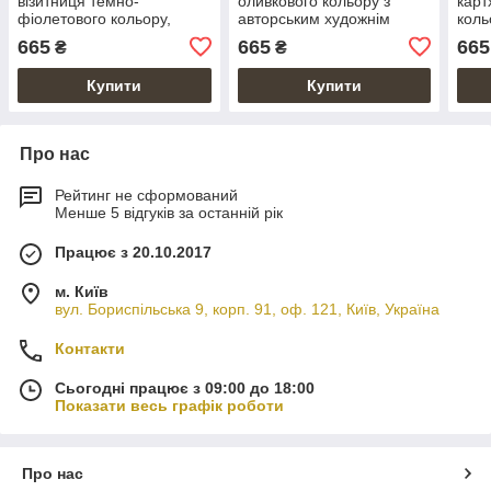
візитниця темно-
оливкового кольору з
карт
фіолетового кольору,
авторським художнім
коль
тиснення "Buta Art"
тисненням "Mehendi Art"
тисн
665
665
665
₴
₴
Купити
Купити
Про нас
Рейтинг не сформований
Менше 5 відгуків за останній рік
Працює з 20.10.2017
м. Київ
вул. Бориспільська 9, корп. 91, оф. 121, Київ, Україна
Контакти
Сьогодні працює з 09:00 до 18:00
Показати весь графік роботи
Про нас