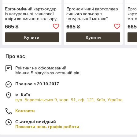
Ергономічний картхолдер
Ергономічний картхолдер
Ерго
із натуральної глянсової
синього кольору з
карт
шкіри коньячного кольору,
натуральної матової
мато
колекція "Buta Art"
шкіри, колекція "Mehendi
"Meh
665
665
665
₴
₴
Art"
Купити
Купити
Про нас
Рейтинг не сформований
Менше 5 відгуків за останній рік
Працює з 20.10.2017
м. Київ
вул. Бориспільська 9, корп. 91, оф. 121, Київ, Україна
Контакти
Сьогодні вихідний
Показати весь графік роботи