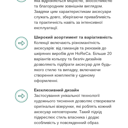
яка відрізняється міцністю, зносостійкістю
та благородним зовнішнім виглядом.
Завдяки цим характеристикам аксесуари
служать довго, зберігаючи привабливість
та практичність навіть за інтенсивної
експлуатації.
Широкий асортимент та варіативність
Колекції включають різноманітність
аксесуарів: від гаманців та рюкзаків до
шкіряних виробів для HoReCa. Більше 20
варіантів кольору та безліч дизайнів
дозволяють підібрати аксесуар для будь-
якого стилю та випадку, включаючи
створення комплектів у єдиному
оформленні.
Ексклюзивний дизайн
Застосування унікальної технології
художнього тиснення дозволяє створювати
оригінальні візерунки, які роблять кожний
аксесуар неповторним. Такий підхід
підкреслює стиль власника і додає
особливість у повсякденний образ.