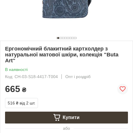
Ергономічний блакитний картхолдер з
натуральної матової шкіри, колекція "Buta
Art"
В наявності
Код: CH-03-S18-4417-T004
Опт і роздріб
665
₴
516 ₴
від 2 шт.
Купити
або