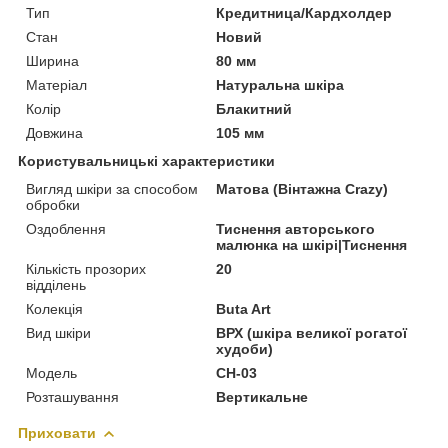
Тип
Кредитница/Кардхолдер
Стан
Новий
Ширина
80 мм
Матеріал
Натуральна шкіра
Колір
Блакитний
Довжина
105 мм
Користувальницькі характеристики
Вигляд шкіри за способом
Матова (Вінтажна Crazy)
обробки
Оздоблення
Тиснення авторського
малюнка на шкірі|Тиснення
Кількість прозорих
20
відділень
Колекція
Buta Art
Вид шкіри
ВРХ (шкіра великої рогатої
худоби)
Модель
CH-03
Розташування
Вертикальне
Приховати