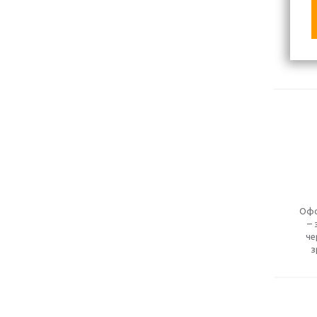
Офо
– 
че
з