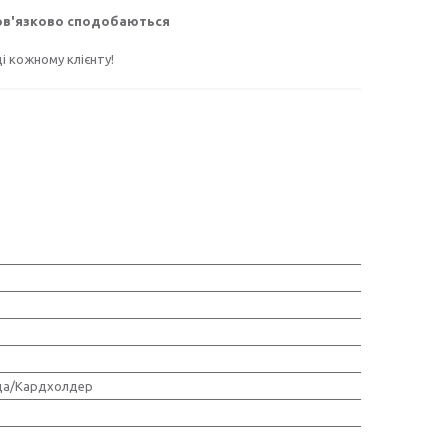
бов'язково сподобаються
 кожному клієнту!
ца/Кардхолдер