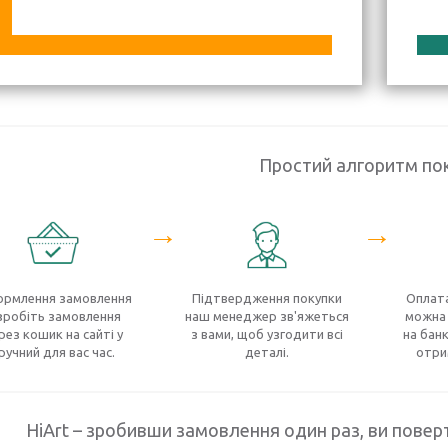
Простий алгоритм по
→
→
рмлення замовлення
Підтвердження покупки
Оплата
зробіть замовлення
наш менеджер зв'яжеться
можна 
рез кошик на сайті у
з вами, щоб узгодити всі
на банк
ручний для вас час.
деталі.
отри
HiArt – зробивши замовлення один раз, ви поверт