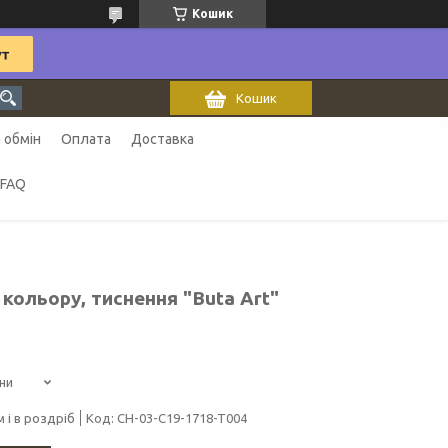
Кошик
Кошик
 обмін
Оплата
Доставка
FAQ
кольору, тиснення "Buta Art"
ни
 і в роздріб
Код:
CH-03-C19-1718-T004