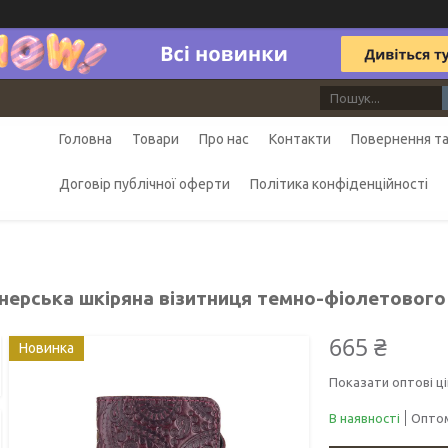
Головна
Товари
Про нас
Контакти
Повернення та
Договір публічної оферти
Політика конфіденційності
нерська шкіряна візитниця темно-фіолетового 
665 ₴
Новинка
Показати оптові ці
В наявності
Оптом