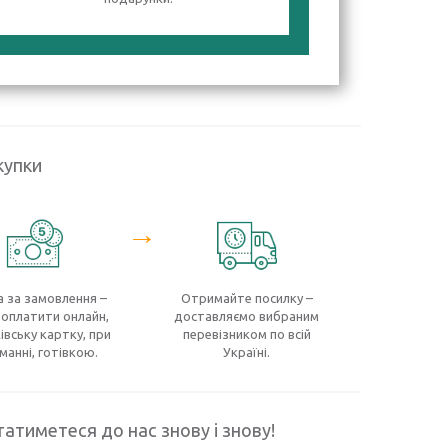
купки
→
 за замовлення –
Отримайте посилку –
оплатити онлайн,
доставляємо вибраним
івську картку, при
перевізником по всій
манні, готівкою.
Україні.
атиметеся до нас знову і знову!