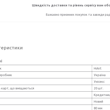
Швидкість доставки та рівень сервісу вам о
Бажаємо приємних покупок та завжди раді
теристики
ні
к
HiArt
виробник
Україна
Унісекс
ь карт, що вміщаються
20 шт.
Кредитни
Новий
80 мм