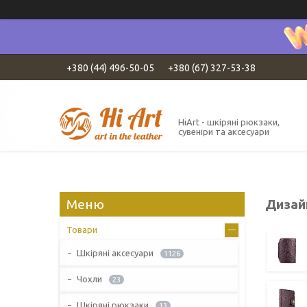
+380 (44) 496-50-05
+380 (67) 327-53-38
HiArt - шкіряні рюкзаки,
сувеніри та аксесуари
Дизай
Товари
Шкіряні аксесуари
1126
Чохли
23
Шкіряні рюкзаки
13