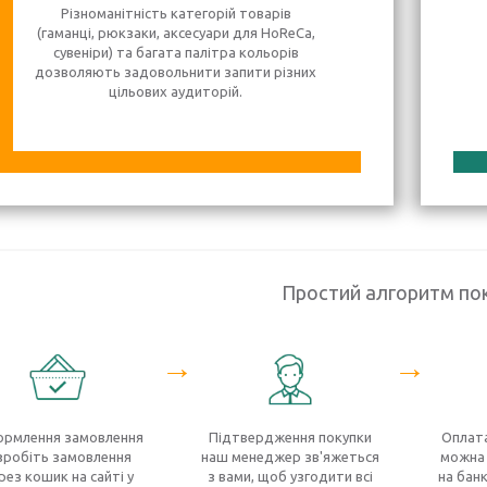
Різноманітність категорій товарів
(гаманці, рюкзаки, аксесуари для HoReCa,
сувеніри) та багата палітра кольорів
дозволяють задовольнити запити різних
цільових аудиторій.
Простий алгоритм по
→
→
рмлення замовлення
Підтвердження покупки
Оплата
зробіть замовлення
наш менеджер зв'яжеться
можна 
рез кошик на сайті у
з вами, щоб узгодити всі
на банк