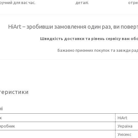
ручний для вас час.
деталі.
отри
HiArt – зробивши замовлення один раз, ви поверт
Швидкість доставки та рівень сервісу вам о
Бажаємо приємних покупок та завжди раді
теристики
ні
к
HiArt
виробник
Україна
Унісекс