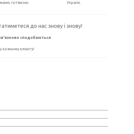
манні, готівкою.
Україні.
атиметеся до нас знову і знову!
бов'язково сподобаються
 кожному клієнту!