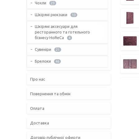
Чохли
23
Шкіряні рюкзаки
13
Шкіряні аксесуари для
ресторанного та готельного
бізнесу HoReCa
4
Сувеніри
21
Брелоки
46
Про нас
Повернення та обмін
Оплата
Доставка
Договір публічної оферти