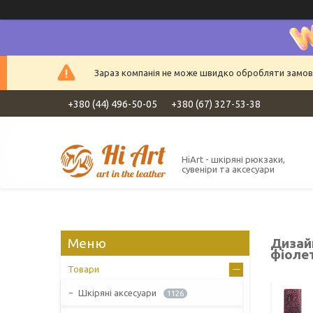
Зараз компанія не може швидко обробляти замовле
+380 (44) 496-50-05
+380 (67) 327-53-38
HiArt - шкіряні рюкзаки,
сувеніри та аксесуари
Дизай
фіолет
Товари
Шкіряні аксесуари
1126