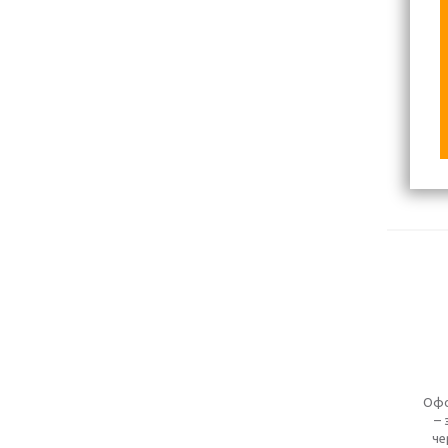
Офо
– 
че