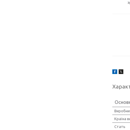
з
Харак
Основ
Виробни
Країна 
Стать