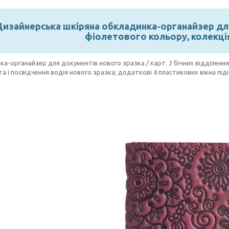
изайнерська шкіряна обкладинка-органайзер для
фіолетового кольору, колекція
а-органайзер для документів нового зразка / карт. 2 бічних відділенн
та і посвідчення водія нового зразка; додаткові 4 пластикових вікна пі