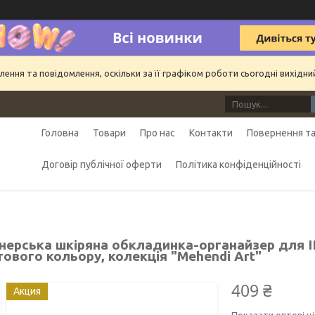
ння та повідомлення, оскільки за її графіком роботи сьогодні вихідн
Головна
Товари
Про нас
Контакти
Повернення та
Договір публічної оферти
Політика конфіденційності
нерська шкіряна обкладинка-органайзер для I
ового кольору, колекція "Mehendi Art"
409 ₴
Акция
Показати оптові ці