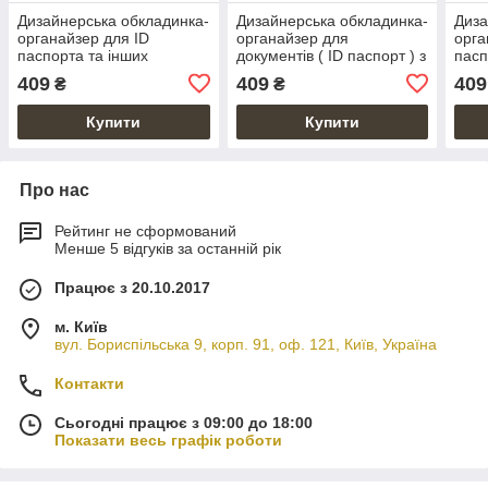
Дизайнерська обкладинка-
Дизайнерська обкладинка-
Диза
органайзер для ID
органайзер для
орга
паспорта та інших
документів ( ID паспорт ) з
пасп
документів з глянсової
оливкового кольору шкіри
доку
409
409
409
₴
₴
шкіри блакитного кольору
шкір
коле
Купити
Купити
Про нас
Рейтинг не сформований
Менше 5 відгуків за останній рік
Працює з 20.10.2017
м. Київ
вул. Бориспільська 9, корп. 91, оф. 121, Київ, Україна
Контакти
Сьогодні працює з 09:00 до 18:00
Показати весь графік роботи