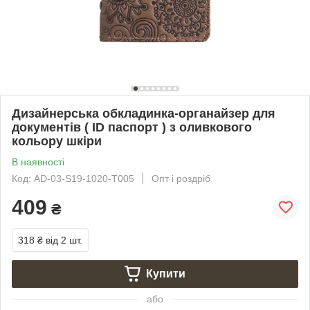
Дизайнерська обкладинка-органайзер для
документів ( ID паспорт ) з оливкового
кольору шкіри
В наявності
Код: AD-03-S19-1020-T005
Опт і роздріб
409
₴
318 ₴
від 2 шт.
Купити
або