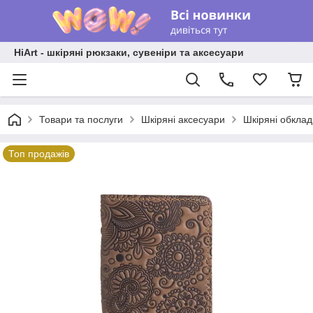
HiArt - шкіряні рюкзаки, сувеніри та аксесуари
Товари та послуги
Шкіряні аксесуари
Шкіряні обкла
Топ продажів