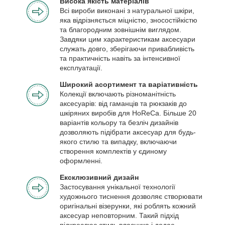
Висока якість матеріалів
Всі вироби виконані з натуральної шкіри,
яка відрізняється міцністю, зносостійкістю
та благородним зовнішнім виглядом.
Завдяки цим характеристикам аксесуари
служать довго, зберігаючи привабливість
та практичність навіть за інтенсивної
експлуатації.
Широкий асортимент та варіативність
Колекції включають різноманітність
аксесуарів: від гаманців та рюкзаків до
шкіряних виробів для HoReCa. Більше 20
варіантів кольору та безліч дизайнів
дозволяють підібрати аксесуар для будь-
якого стилю та випадку, включаючи
створення комплектів у єдиному
оформленні.
Ексклюзивний дизайн
Застосування унікальної технології
художнього тиснення дозволяє створювати
оригінальні візерунки, які роблять кожний
аксесуар неповторним. Такий підхід
підкреслює стиль власника і додає