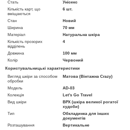
Стать
Унісекс
Кількість карт, що
6 шт.
вміщаються
Стан
Новий
Ширина
70 мм
Матеріал
Натуральна шкіра
Кількість прозорих
4
відділень
Довжина
100 мм
Колір
Червоний
Користувальницькі характеристики
Вигляд шкіри за способом
Матова (Вінтажна Crazy)
обробки
Модель
AD-03
Колекція
Let's Go Travel
Вид шкіри
ВРХ (шкіра великої рогатої
худоби)
Тип
Обкладинка для інших
документів
Розташування
Вертикальне