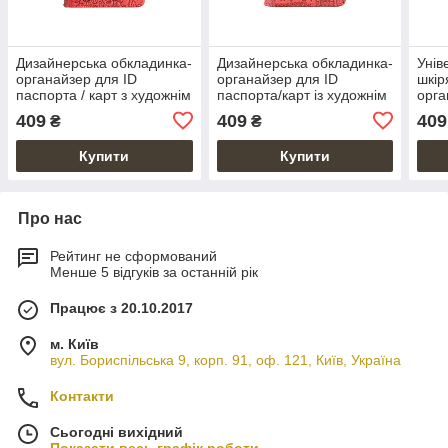
Дизайнерська обкладинка-
Дизайнерська обкладинка-
Унів
органайзер для ID
органайзер для ID
шкір
паспорта / карт з художнім
паспорта/карт із художнім
орга
тисненням "Mehendi Art",
тисненням "Buta Art",
пасп
409
409
409
₴
₴
червоного кольору
червоного кольору
"let'
Купити
Купити
Про нас
Рейтинг не сформований
Менше 5 відгуків за останній рік
Працює з 20.10.2017
м. Київ
вул. Бориспільська 9, корп. 91, оф. 121, Київ, Україна
Контакти
Сьогодні вихідний
Показати весь графік роботи