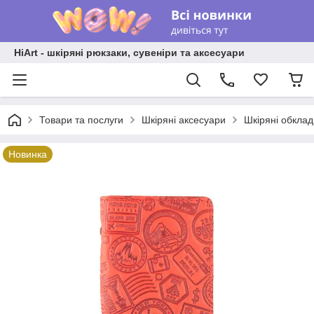
HiArt - шкіряні рюкзаки, сувеніри та аксесуари
Товари та послуги
Шкіряні аксесуари
Шкіряні обкла
Новинка