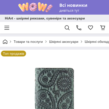
HiArt - шкіряні рюкзаки, сувеніри та аксесуари
Товари та послуги
Шкіряні аксесуари
Шкіряні обкла
Топ продажів