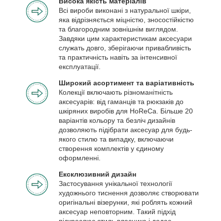
Висока якість матеріалів
Всі вироби виконані з натуральної шкіри,
яка відрізняється міцністю, зносостійкістю
та благородним зовнішнім виглядом.
Завдяки цим характеристикам аксесуари
служать довго, зберігаючи привабливість
та практичність навіть за інтенсивної
експлуатації.
Широкий асортимент та варіативність
Колекції включають різноманітність
аксесуарів: від гаманців та рюкзаків до
шкіряних виробів для HoReCa. Більше 20
варіантів кольору та безліч дизайнів
дозволяють підібрати аксесуар для будь-
якого стилю та випадку, включаючи
створення комплектів у єдиному
оформленні.
Ексклюзивний дизайн
Застосування унікальної технології
художнього тиснення дозволяє створювати
оригінальні візерунки, які роблять кожний
аксесуар неповторним. Такий підхід
підкреслює стиль власника і додає