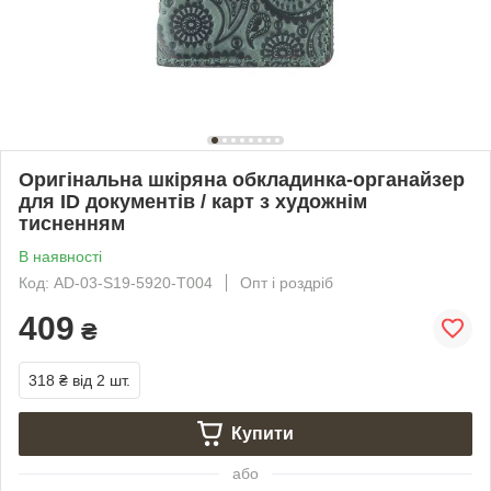
Оригінальна шкіряна обкладинка-органайзер
для ID документів / карт з художнім
тисненням
В наявності
Код: AD-03-S19-5920-T004
Опт і роздріб
409
₴
318 ₴
від 2 шт.
Купити
або