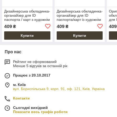
Дизайнерська обкладинка-
Дизайнерська обкладинка-
Ориг
органайзер для ID
органайзер для ID
обкл
паспорта / карт з художнім
паспорта/карт із художнім
для 
тисненням "Mehendi Art",
тисненням "Buta Art",
худо
409
409
409
₴
₴
червоного кольору
червоного кольору
Купити
Купити
Про нас
Рейтинг не сформований
Менше 5 відгуків за останній рік
Працює з 20.10.2017
м. Київ
вул. Бориспільська 9, корп. 91, оф. 121, Київ, Україна
Контакти
Сьогодні вихідний
Показати весь графік роботи