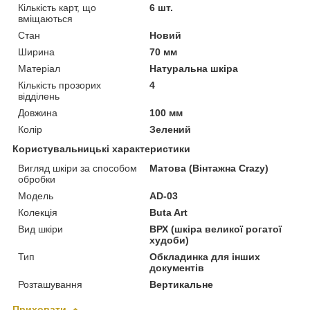
Кількість карт, що
6 шт.
вміщаються
Стан
Новий
Ширина
70 мм
Матеріал
Натуральна шкіра
Кількість прозорих
4
відділень
Довжина
100 мм
Колір
Зелений
Користувальницькі характеристики
Вигляд шкіри за способом
Матова (Вінтажна Crazy)
обробки
Модель
AD-03
Колекція
Buta Art
Вид шкіри
ВРХ (шкіра великої рогатої
худоби)
Тип
Обкладинка для інших
документів
Розташування
Вертикальне
Приховати