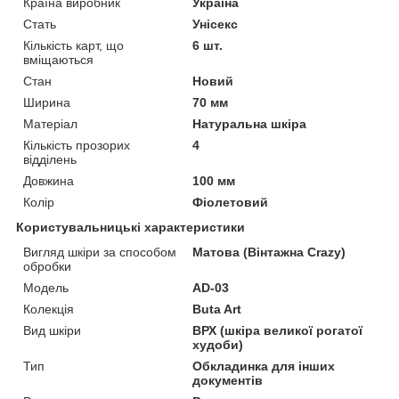
Країна виробник
Україна
Стать
Унісекс
Кількість карт, що
6 шт.
вміщаються
Стан
Новий
Ширина
70 мм
Матеріал
Натуральна шкіра
Кількість прозорих
4
відділень
Довжина
100 мм
Колір
Фіолетовий
Користувальницькі характеристики
Вигляд шкіри за способом
Матова (Вінтажна Crazy)
обробки
Модель
AD-03
Колекція
Buta Art
Вид шкіри
ВРХ (шкіра великої рогатої
худоби)
Тип
Обкладинка для інших
документів