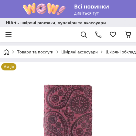
HiArt - шкіряні рюкзаки, сувеніри та аксесуари
Товари та послуги
Шкіряні аксесуари
Шкіряні обкла
Акція