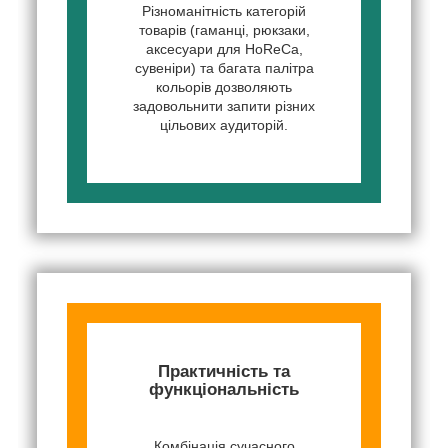
Різноманітність категорій
товарів (гаманці, рюкзаки,
аксесуари для HoReCa,
сувеніри) та багата палітра
кольорів дозволяють
задовольнити запити різних
цільових аудиторій.
Практичність та
функціональність
Комбінація сучасного