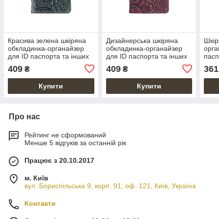
Красива зелена шкіряна
Дизайнерська шкіряна
Шкір
обкладинка-органайзер
обкладинка-органайзер
орга
для ID паспорта та інших
для ID паспорта та інших
пасп
документів/карт, колекція
документів фіолетового
доку
409
409
361
₴
₴
"Buta Art"
кольору, колекція
коль
"Mehendi Art"
Купити
Купити
Про нас
Рейтинг не сформований
Менше 5 відгуків за останній рік
Працює з 20.10.2017
м. Київ
вул. Бориспільська 9, корп. 91, оф. 121, Київ, Україна
Контакти