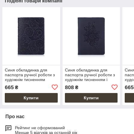
Подібні товари компанії
Синя обкладинка для
Синя обкладинка для
Синя
паспорта ручної роботи з
паспорта ручної роботи з
пасп
художнім тисненням
художнім тисненням і
худо
відділенням для
665
808
665
₴
₴
банківських карт
Купити
Купити
Про нас
Рейтинг не сформований
Менше 5 відгуків за останній рік