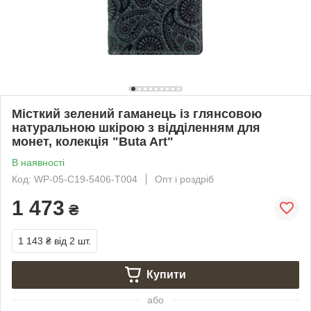
Місткий зелений гаманець із глянсовою
натуральною шкірою з відділенням для
монет, колекція "Buta Art"
В наявності
Код: WP-05-C19-5406-T004
Опт і роздріб
1 473
₴
1 143 ₴
від 2 шт.
Купити
або