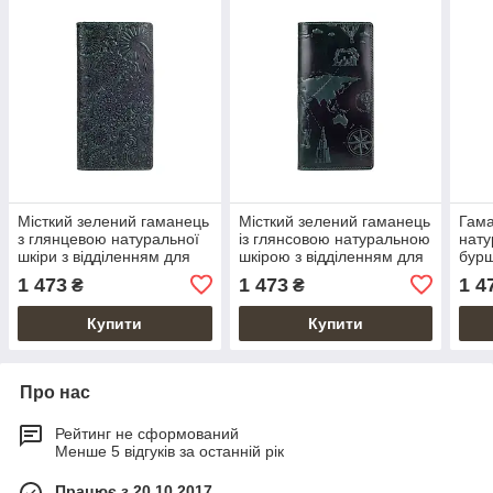
Місткий зелений гаманець
Місткий зелений гаманець
Гама
з глянцевою натуральної
із глянсовою натуральною
нату
шкіри з відділенням для
шкірою з відділенням для
бурш
монет, колекція "Mehendi
монет, колекція "7 wonders
відд
1 473
1 473
1 4
₴
₴
Art"
of the world"
коле
Купити
Купити
Про нас
Рейтинг не сформований
Менше 5 відгуків за останній рік
Працює з 20.10.2017