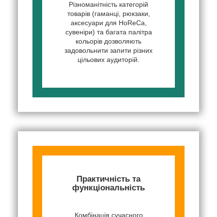
Різноманітність категорій
товарів (гаманці, рюкзаки,
аксесуари для HoReCa,
сувеніри) та багата палітра
кольорів дозволяють
задовольнити запити різних
цільових аудиторій.
Практичність та
функціональність
Комбінація сучасного