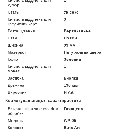
Кількість відділень для
2
купюр
Стать
Унісекс
Кількість відділень для
3
кредитних карт
Розташування
Вертикальне
Стан
Новий
Ширина
95 мм
Матеріал
Натуральна шкіра
Колір
Зелений
Кількість відділень для
1
монет
Застібка
Кнопки
Довжина
190 мм
Виробник
HiArt
Користувальницькі характеристики
Вигляд шкіри за способом
Глянцева
обробки
Модель
WP-05
Колекція
Buta Art