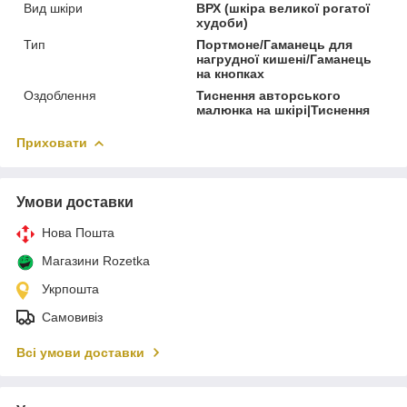
Вид шкіри
ВРХ (шкіра великої рогатої
худоби)
Тип
Портмоне/Гаманець для
нагрудної кишені/Гаманець
на кнопках
Оздоблення
Тиснення авторського
малюнка на шкірі|Тиснення
Приховати
Умови доставки
Нова Пошта
Магазини Rozetka
Укрпошта
Самовивіз
Всі умови доставки