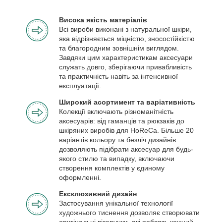
Висока якість матеріалів
Всі вироби виконані з натуральної шкіри,
яка відрізняється міцністю, зносостійкістю
та благородним зовнішнім виглядом.
Завдяки цим характеристикам аксесуари
служать довго, зберігаючи привабливість
та практичність навіть за інтенсивної
експлуатації.
Широкий асортимент та варіативність
Колекції включають різноманітність
аксесуарів: від гаманців та рюкзаків до
шкіряних виробів для HoReCa. Більше 20
варіантів кольору та безліч дизайнів
дозволяють підібрати аксесуар для будь-
якого стилю та випадку, включаючи
створення комплектів у єдиному
оформленні.
Ексклюзивний дизайн
Застосування унікальної технології
художнього тиснення дозволяє створювати
оригінальні візерунки, які роблять кожний