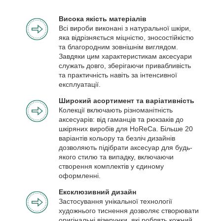
Висока якість матеріалів
Всі вироби виконані з натуральної шкіри,
яка відрізняється міцністю, зносостійкістю
та благородним зовнішнім виглядом.
Завдяки цим характеристикам аксесуари
служать довго, зберігаючи привабливість
та практичність навіть за інтенсивної
експлуатації.
Широкий асортимент та варіативність
Колекції включають різноманітність
аксесуарів: від гаманців та рюкзаків до
шкіряних виробів для HoReCa. Більше 20
варіантів кольору та безліч дизайнів
дозволяють підібрати аксесуар для будь-
якого стилю та випадку, включаючи
створення комплектів у єдиному
оформленні.
Ексклюзивний дизайн
Застосування унікальної технології
художнього тиснення дозволяє створювати
оригінальні візерунки, які роблять кожний