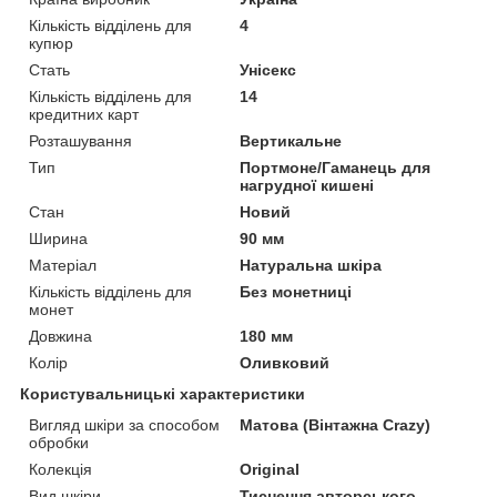
Кількість відділень для
4
купюр
Стать
Унісекс
Кількість відділень для
14
кредитних карт
Розташування
Вертикальне
Тип
Портмоне/Гаманець для
нагрудної кишені
Стан
Новий
Ширина
90 мм
Матеріал
Натуральна шкіра
Кількість відділень для
Без монетниці
монет
Довжина
180 мм
Колір
Оливковий
Користувальницькі характеристики
Вигляд шкіри за способом
Матова (Вінтажна Crazy)
обробки
Колекція
Original
Вид шкіри
Тиснення авторського