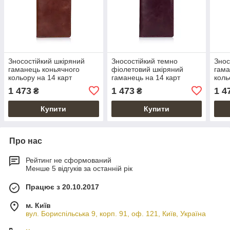
Зносостійкий шкіряний
Зносостійкий темно
Знос
гаманець коньячного
фіолетовий шкіряний
гама
кольору на 14 карт
гаманець на 14 карт
коль
1 473
1 473
1 4
₴
₴
Купити
Купити
Про нас
Рейтинг не сформований
Менше 5 відгуків за останній рік
Працює з 20.10.2017
м. Київ
вул. Бориспільська 9, корп. 91, оф. 121, Київ, Україна