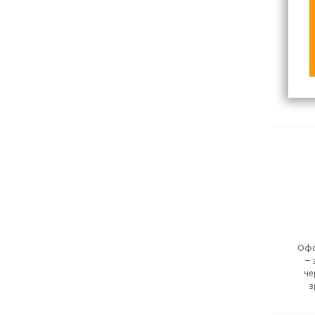
Офо
– 
че
з