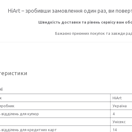
HiArt – зробивши замовлення один раз, ви поверт
Швидкість доставки та рівень сервісу вам о
Бажаємо приємних покупок та завжди раді
теристики
ні
к
HiArt
виробник
Україна
ь відділень для купюр
4
Унісекс
ь відділень для кредитних карт
14