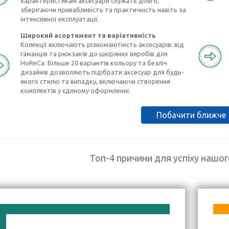
характеристикам аксесуари служать довго,
зберігаючи привабливість та практичність навіть за
інтенсивної експлуатації.
Широкий асортимент та варіативність
Колекції включають різноманітність аксесуарів: від
гаманців та рюкзаків до шкіряних виробів для
HoReCa. Більше 20 варіантів кольору та безліч
дизайнів дозволяють підібрати аксесуар для будь-
якого стилю та випадку, включаючи створення
комплектів у єдиному оформленні.
Побачити ближче
Топ-4 причини для успіху нашо