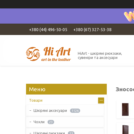
+380 (44) 496-50-05
+380 (67) 327-53-38
HiArt - шкіряні рюкзаки,
сувеніри та аксесуари
Зносо
Товари
Шкіряні аксесуари
1126
Чохли
23
Шкіряні рюкзаки
13