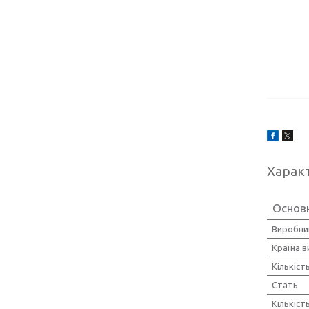
Харак
Основ
Виробни
Країна 
Кількіст
Стать
Кількіст