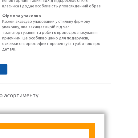
неповторним. Такий підхід підкреслює стиль
власника і додає особливість у повсякденний образ.
Фірмова упаковка
Кожен аксесуар упакований у стильну фірмову
упаковку, яка захищає виріб під час
транспортування та робить процес розпакування
приємним. Це особливо цінно для подарунків,
оскільки створює ефект презенту із турботою про
деталі.
го асортименту