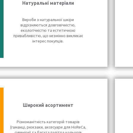
Натуральні матеріали
Вироби з натуральної шкіри
відрізняються довговічністю,
екологічністю та естетичною
привабливістю, що незмінно викликає
інтерес покупців.
Широкий асортимент
Різноманітність категорій товарів
(гаманці, рюкзаки, аксесуари для HoReCa,
сувеніри) та багата палітра кольорів