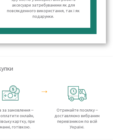
аксесуари затребуваними як для
повсякденного використання, так і як
подарунки.
купки
→
 за замовлення –
Отримайте посилку –
оплатити онлайн,
доставляємо вибраним
івську картку, при
перевізником по всій
манні, готівкою.
Україні.