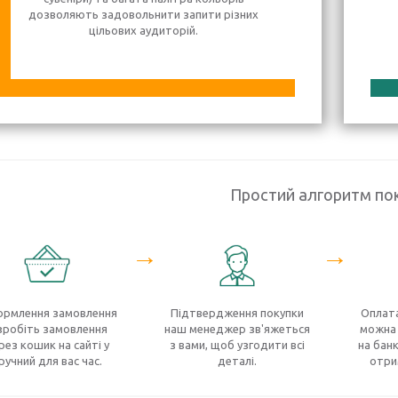
дозволяють задовольнити запити різних
цільових аудиторій.
Простий алгоритм по
→
→
рмлення замовлення
Підтвердження покупки
Оплата
зробіть замовлення
наш менеджер зв'яжеться
можна 
рез кошик на сайті у
з вами, щоб узгодити всі
на банк
ручний для вас час.
деталі.
отри