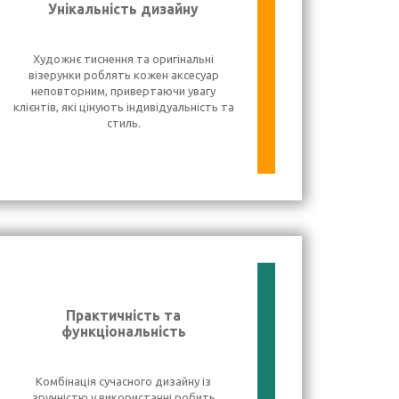
Унікальність дизайну
Художнє тиснення та оригінальні
візерунки роблять кожен аксесуар
неповторним, привертаючи увагу
клієнтів, які цінують індивідуальність та
стиль.
Практичність та
функціональність
Комбінація сучасного дизайну із
зручністю у використанні робить