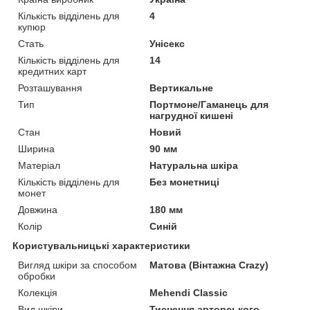
Кількість відділень для
4
купюр
Стать
Унісекс
Кількість відділень для
14
кредитних карт
Розташування
Вертикальне
Тип
Портмоне/Гаманець для
нагрудної кишені
Стан
Новий
Ширина
90 мм
Матеріал
Натуральна шкіра
Кількість відділень для
Без монетниці
монет
Довжина
180 мм
Колір
Синій
Користувальницькі характеристики
Вигляд шкіри за способом
Матова (Вінтажна Crazy)
обробки
Колекція
Mehendi Classic
Вид шкіри
Тиснення авторського