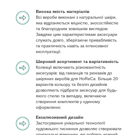
Висока якість матеріалів
Всі вироби виконані з натуральної шкіри,
яка відрізняється міцністю, зносостійкістю
та благородним зовнішнім виглядом.
Завдяки цим характеристикам аксесуари
служать довго, зберігаючи привабливість
та практичність навіть за інтенсивної
експлуатації.
Широкий асортимент та варіативність
Колекції включають різноманітність
аксесуарів: від гаманців та рюкзаків до
шкіряних виробів для HoReCa. Більше 20
варіантів кольору та безліч дизайнів
дозволяють підібрати аксесуар для будь-
якого стилю та випадку, включаючи
створення комплектів у єдиному
оформленні.
Ексклюзивний дизайн
Застосування унікальної технології
художнього тиснення дозволяє створювати
оригінальні візерунки, які роблять кожний