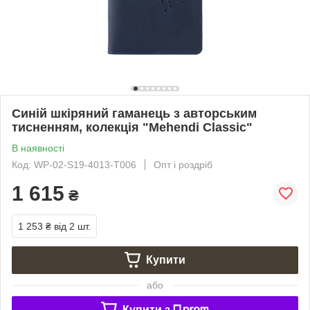
Синій шкіряний гаманець з авторським
тисненням, колекція "Mehendi Classic"
В наявності
Код: WP-02-S19-4013-T006
Опт і роздріб
1 615
₴
1 253 ₴
від 2 шт.
Купити
або
Купити з