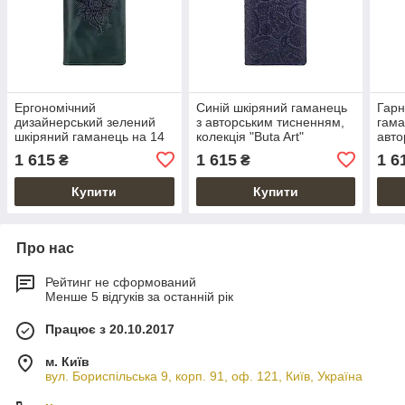
Ергономічний
Синій шкіряний гаманець
Гарн
дизайнерський зелений
з авторським тисненням,
гама
шкіряний гаманець на 14
колекція "Buta Art"
авто
карт з авторським
"Meh
1 615
1 615
1 6
₴
₴
художнім тисненням
"Mehendi Classic"
Купити
Купити
Про нас
Рейтинг не сформований
Менше 5 відгуків за останній рік
Працює з 20.10.2017
м. Київ
вул. Бориспільська 9, корп. 91, оф. 121, Київ, Україна