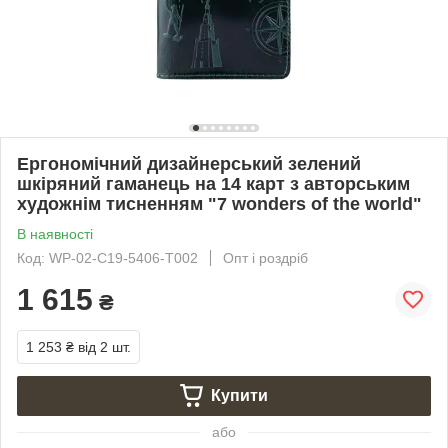
Ергономічний дизайнерський зелений
шкіряний гаманець на 14 карт з авторським
художнім тисненням "7 wonders of the world"
В наявності
Код: WP-02-C19-5406-T002
Опт і роздріб
1 615
₴
1 253 ₴
від 2 шт.
Купити
або