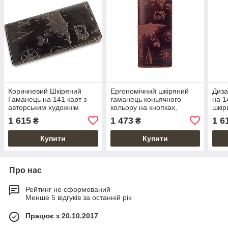
Коричневий Шкіряний
Ергономічний шкіряний
Диза
Гаманець на 141 карт з
гаманець коньячного
на 1
авторським художнім
кольору на кнопках,
шкір
тисненням "7 wonders of
авторське художнє
з ху
1 615
1 473
1 6
₴
₴
the world "
тиснення "7 wonders of the
wond
world"
Купити
Купити
Про нас
Рейтинг не сформований
Менше 5 відгуків за останній рік
Працює з 20.10.2017