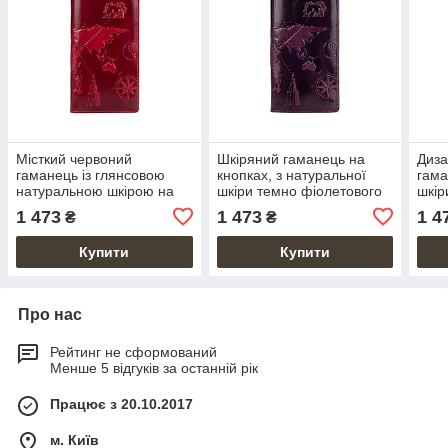
Місткий червоний
Шкіряний гаманець на
Диза
гаманець із глянсовою
кнопках, з натуральної
гама
натуральною шкірою на
шкіри темно фіолетового
шкір
кнопках, колекція "7
кольору, колекція "7
"7 W
1 473
1 473
1 4
₴
₴
wonders of the world"
wonders of the world"
Купити
Купити
Про нас
Рейтинг не сформований
Менше 5 відгуків за останній рік
Працює з 20.10.2017
м. Київ