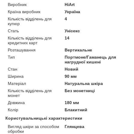
Виробник
HiArt
Країна виробник
Україна
Кількість відділень для
4
купюр
Стать
Унісекс
Кількість відділень для
14
кредитних карт
Розташування
Вертикальне
Тип
Портмоне/Гаманець для
нагрудної кишені
Стан
Новий
Ширина
90 мм
Матеріал
Натуральна шкіра
Кількість відділень для
Без монетниці
монет
Довжина
180 мм
Колір
Блакитний
Користувальницькі характеристики
Вигляд шкіри за способом
Глянцева
обробки