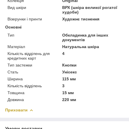
Колекція
Original
Вид шкіри
ВРХ (шкіра великої рогатої
худоби)
Візерунки і принти
Художнє тиснення
Основні
Тип
Обкладинка для інших
документів
Матеріал
Натуральна шкіра
Кількість відділень для
4
кредитних карт
Тип застежки
Кнопки
Стать
Унісекс
Ширина
115 мм
Кількість відділень
3
Товщина
15 мм
Довжина
220 мм
Приховати
Умови доставки