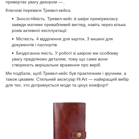
привертає увагу декором —..
Ключові переваги Тревел-кейса
Зносостійкість. Тревел-кейс зі шкіри преміумкласу
завжди матиме привабливий вигляд, навіть через кілька
років активної експлуатації.
Місткість. 4 відділення для карток, 3 кишені для
документів і паспортів.
Бездоганна якість. У роботі зі шкірою ми особливу
увагу приділяємо деталям, тому що саме вони
створюють вирішальне враження про виріб.
Ми подбали, щоб Тревел-кейс був практичним і зручним, а
також цікавим. Стильний аксесуар Hi Art — найкращий вибір
для тих, хто дотримується моди та цінує комфорт!