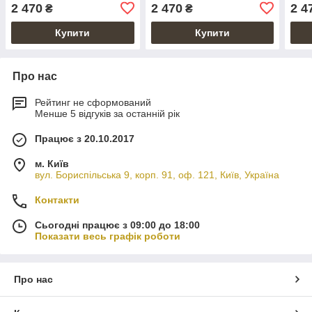
тисненням "Mehendi
Classic"
коль
2 470
2 470
2 4
₴
₴
Classic"
"Meh
Купити
Купити
Про нас
Рейтинг не сформований
Менше 5 відгуків за останній рік
Працює з 20.10.2017
м. Київ
вул. Бориспільська 9, корп. 91, оф. 121, Київ, Україна
Контакти
Сьогодні працює з 09:00 до 18:00
Показати весь графік роботи
Про нас