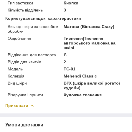
Тип застежки
Кнопки
Кількість відділень
3
Користувальницькі характеристики
Вигляд шкіри за способом
Матова (Вінтажна Crazy)
обробки
Оздоблення
Тиснення|Тиснення
авторського малюнка на
шкірі
Відділення для паспорта
Є
Відділ для квитків
2
Модель
TC-01
Колекція
Mehendi Classic
Вид шкіри
ВРХ (шкіра великої рогатої
худоби)
Візерунки і принти
Художнє тиснення
Приховати
Умови доставки