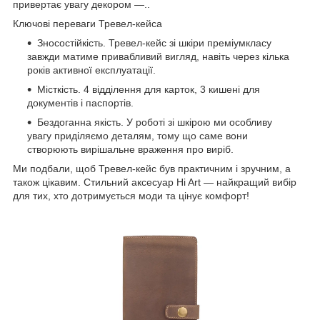
привертає увагу декором —..
Ключові переваги Тревел-кейса
Зносостійкість. Тревел-кейс зі шкіри преміумкласу
завжди матиме привабливий вигляд, навіть через кілька
років активної експлуатації.
Місткість. 4 відділення для карток, 3 кишені для
документів і паспортів.
Бездоганна якість. У роботі зі шкірою ми особливу
увагу приділяємо деталям, тому що саме вони
створюють вирішальне враження про виріб.
Ми подбали, щоб Тревел-кейс був практичним і зручним, а
також цікавим. Стильний аксесуар Hi Art — найкращий вибір
для тих, хто дотримується моди та цінує комфорт!