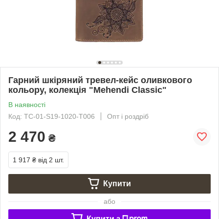
Гарний шкіряний тревел-кейс оливкового
кольору, колекція "Mehendi Classic"
В наявності
Код: TC-01-S19-1020-T006
Опт і роздріб
2 470
₴
1 917 ₴
від 2 шт.
Купити
або
Купити з