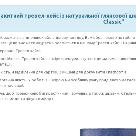
акитний тревел-кейс із натуральної глянсової ш
Classic"
ібралися на відпочинок або в ділову поїздку, Вам обов'язково потрібно
все це ви зможете акуратно розмістити в нашому Тревел-кейсі. Шкіряни
ереваги Тревел-кейса
остійкість. Тревел-кейс зі шкіри преміумкласу завжди матиме приваблив
атації.
кість. 4 відділення для карток, 3 кишені для документів і паспортів.
доганна якість. У роботі зі шкірою ми особливу увагу приділяємо дета
ня про виріб.
и, щоб Тревел-кейс був практичним і зручним, а також цікавим. Стильни
ться моди та цінує комфорт!