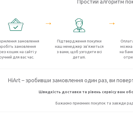
Простий алгоритм по
→
→
рмлення замовлення
Підтвердження покупки
Оплата
зробіть замовлення
наш менеджер зв'яжеться
можна 
рез кошик на сайті у
з вами, щоб узгодити всі
на банк
ручний для вас час.
деталі.
отри
HiArt – зробивши замовлення один раз, ви поверт
Швидкість доставки та рівень сервісу вам о
Бажаємо приємних покупок та завжди раді