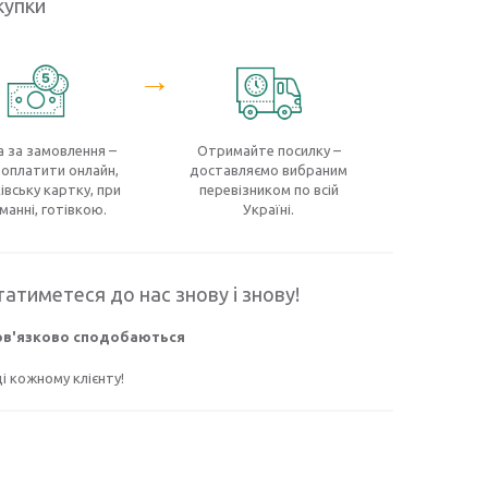
купки
→
 за замовлення –
Отримайте посилку –
оплатити онлайн,
доставляємо вибраним
івську картку, при
перевізником по всій
манні, готівкою.
Україні.
атиметеся до нас знову і знову!
бов'язково сподобаються
 кожному клієнту!