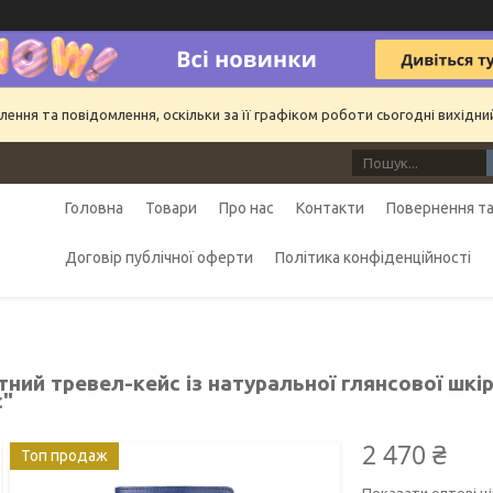
ння та повідомлення, оскільки за її графіком роботи сьогодні вихідн
Головна
Товари
Про нас
Контакти
Повернення та
Договір публічної оферти
Політика конфіденційності
ний тревел-кейс із натуральної глянсової шкі
c"
2 470 ₴
Топ продаж
Показати оптові ці