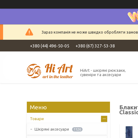
Зараз компанія не може швидко обробляти замовле
+380 (44) 496-50-05
+380 (67) 327-53-38
HiArt - шкіряні рюкзаки,
сувеніри та аксесуари
Блакит
Classi
Товари
Шкіряні аксесуари
1126