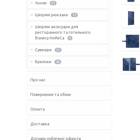
Чохли
23
Шкіряні рюкзаки
13
Шкіряні аксесуари для
ресторанного та готельного
бізнесу HoReCa
4
Сувеніри
21
Брелоки
46
Про нас
Повернення та обмін
Оплата
Доставка
Договір публічної оферти