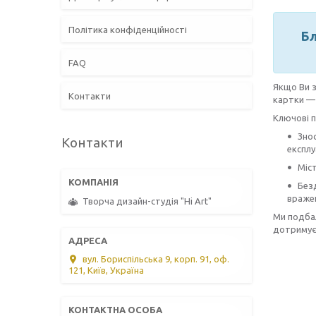
Політика конфіденційності
Бл
FAQ
Якщо Ви з
Контакти
картки — 
Ключові п
Знос
Контакти
експлу
Міст
Без
вражен
Творча дизайн-студія "Hi Art"
Ми подбал
дотримує
вул. Бориспільська 9, корп. 91, оф.
121, Київ, Україна