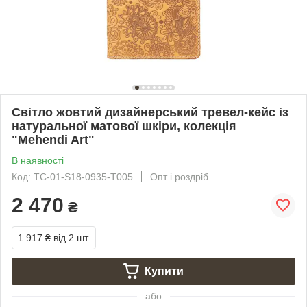
Світло жовтий дизайнерський тревел-кейс із
натуральної матової шкіри, колекція
"Mehendi Art"
В наявності
Код: TC-01-S18-0935-T005
Опт і роздріб
2 470
₴
1 917 ₴
від 2 шт.
Купити
або