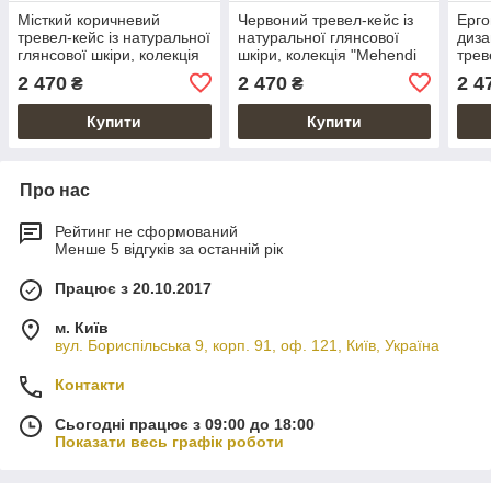
Місткий коричневий
Червоний тревел-кейс із
Ерго
тревел-кейс із натуральної
натуральної глянсової
диза
глянсової шкіри, колекція
шкіри, колекція "Mehendi
трев
"Mehendi Art"
Art"
коль
2 470
2 470
2 4
₴
₴
"Meh
Купити
Купити
Про нас
Рейтинг не сформований
Менше 5 відгуків за останній рік
Працює з 20.10.2017
м. Київ
вул. Бориспільська 9, корп. 91, оф. 121, Київ, Україна
Контакти
Сьогодні працює з 09:00 до 18:00
Показати весь графік роботи