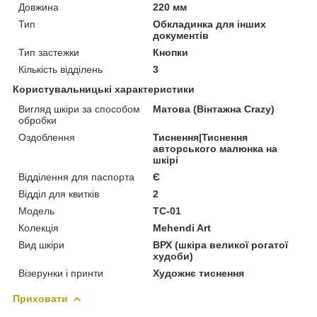
Довжина
220 мм
Тип
Обкладинка для інших
документів
Тип застежки
Кнопки
Кількість відділень
3
Користувальницькі характеристики
Вигляд шкіри за способом
Матова (Вінтажна Crazy)
обробки
Оздоблення
Тиснення|Тиснення
авторського малюнка на
шкірі
Відділення для паспорта
Є
Відділ для квитків
2
Модель
TC-01
Колекція
Mehendi Art
Вид шкіри
ВРХ (шкіра великої рогатої
худоби)
Візерунки і принти
Художнє тиснення
Приховати