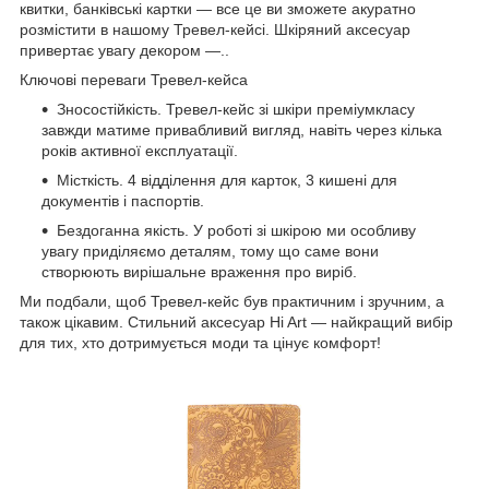
квитки, банківські картки — все це ви зможете акуратно
розмістити в нашому Тревел-кейсі. Шкіряний аксесуар
привертає увагу декором —..
Ключові переваги Тревел-кейса
Зносостійкість. Тревел-кейс зі шкіри преміумкласу
завжди матиме привабливий вигляд, навіть через кілька
років активної експлуатації.
Місткість. 4 відділення для карток, 3 кишені для
документів і паспортів.
Бездоганна якість. У роботі зі шкірою ми особливу
увагу приділяємо деталям, тому що саме вони
створюють вирішальне враження про виріб.
Ми подбали, щоб Тревел-кейс був практичним і зручним, а
також цікавим. Стильний аксесуар Hi Art — найкращий вибір
для тих, хто дотримується моди та цінує комфорт!