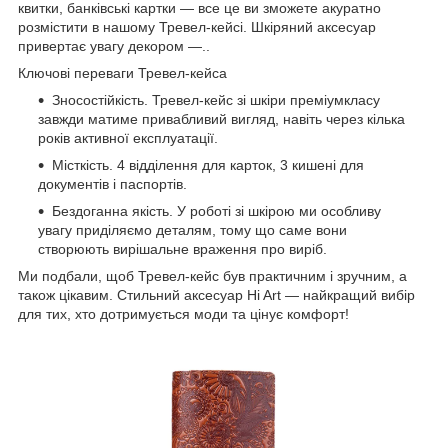
квитки, банківські картки — все це ви зможете акуратно
розмістити в нашому Тревел-кейсі. Шкіряний аксесуар
привертає увагу декором —..
Ключові переваги Тревел-кейса
Зносостійкість. Тревел-кейс зі шкіри преміумкласу
завжди матиме привабливий вигляд, навіть через кілька
років активної експлуатації.
Місткість. 4 відділення для карток, 3 кишені для
документів і паспортів.
Бездоганна якість. У роботі зі шкірою ми особливу
увагу приділяємо деталям, тому що саме вони
створюють вирішальне враження про виріб.
Ми подбали, щоб Тревел-кейс був практичним і зручним, а
також цікавим. Стильний аксесуар Hi Art — найкращий вибір
для тих, хто дотримується моди та цінує комфорт!