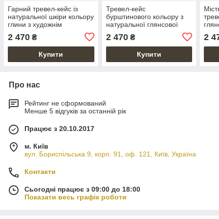
Гарний тревел-кейс із
Тревел-кейс
Міст
натуральної шкіри кольору
бурштинового кольору з
трев
глини з художнім
натуральної глянсової
глян
тисненням "Mehendi
шкіри з авторським
"Meh
2 470
2 470
2 4
₴
₴
Classic"
художнім тисненням "7
wonders of the world"
Купити
Купити
Про нас
Рейтинг не сформований
Менше 5 відгуків за останній рік
Працює з 20.10.2017
м. Київ
вул. Бориспільська 9, корп. 91, оф. 121, Київ, Україна
Контакти
Сьогодні працює з 09:00 до 18:00
Показати весь графік роботи