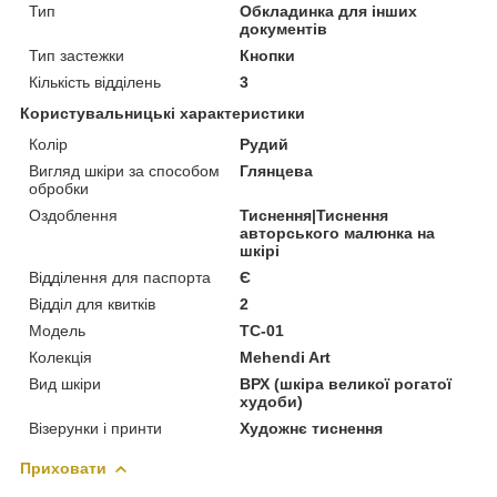
Тип
Обкладинка для інших
документів
Тип застежки
Кнопки
Кількість відділень
3
Користувальницькі характеристики
Колір
Рудий
Вигляд шкіри за способом
Глянцева
обробки
Оздоблення
Тиснення|Тиснення
авторського малюнка на
шкірі
Відділення для паспорта
Є
Відділ для квитків
2
Модель
TC-01
Колекція
Mehendi Art
Вид шкіри
ВРХ (шкіра великої рогатої
худоби)
Візерунки і принти
Художнє тиснення
Приховати