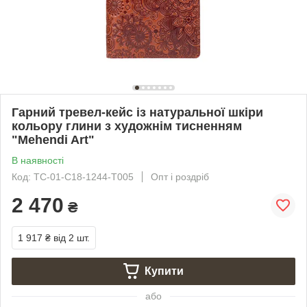
Гарний тревел-кейс із натуральної шкіри
кольору глини з художнім тисненням
"Mehendi Art"
В наявності
Код: TC-01-C18-1244-T005
Опт і роздріб
2 470
₴
1 917 ₴
від 2 шт.
Купити
або