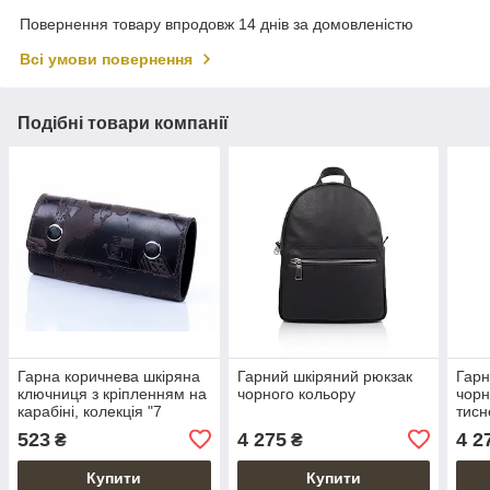
Повернення товару впродовж 14 днів за домовленістю
Всі умови повернення
Подібні товари компанії
Гарна коричнева шкіряна
Гарний шкіряний рюкзак
Гарн
ключниця з кріпленням на
чорного кольору
чорн
карабіні, колекція "7
тис
wonders of the world"
523
4 275
4 2
₴
₴
Купити
Купити