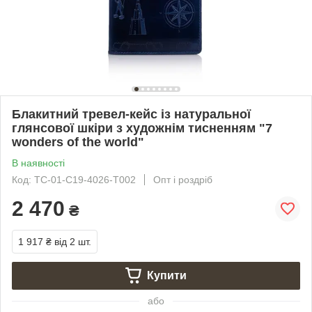
Блакитний тревел-кейс із натуральної
глянсової шкіри з художнім тисненням "7
wonders of the world"
В наявності
Код: TC-01-C19-4026-T002
Опт і роздріб
2 470
₴
1 917 ₴
від 2 шт.
Купити
або