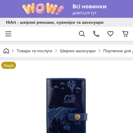
HiArt - шкіряні рюкзаки, сувеніри та аксесуари
Товари та послуги
Шкіряні аксесуари
Портмоне для 
Акція