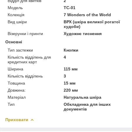
Відділ для квитків
2
Модель
TC-01
Колекція
7 Wonders of the World
Вид шкіри
ВРХ (шкіра великої рогатої
худоби)
Візерунки і принти
Художнє тиснення
Основні
Тип застежки
Кнопки
Кількість відділень для
4
кредитних карт
Ширина
115 мм
Кількість відділень
3
Товщина
15 мм
Довжина:
220 мм
Матеріал
Натуральна шкіра
Тип
Обкладинка для інших
документів
Приховати