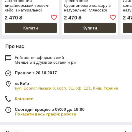
Світло жовтий
Тревел-кейс
Стил
дизайнерський тревел-
бурштинового кольору з
конь
кейс із натуральної
натуральної глянсової
нату
матової шкіри, колекція
шкіри з авторським
шкір
2 470
2 470
2 4
₴
₴
"Let's Go Travel"
художнім тисненням "7
худо
wonders of the world"
wond
Купити
Купити
Про нас
Рейтинг не сформований
Менше 5 відгуків за останній рік
Працює з 20.10.2017
м. Київ
вул. Бориспільська 9, корп. 91, оф. 121, Київ, Україна
Контакти
Сьогодні працює з 09:00 до 18:00
Показати весь графік роботи