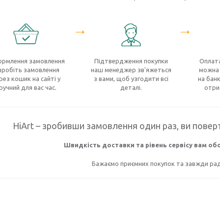
→
→
рмлення замовлення
Підтвердження покупки
Оплата
зробіть замовлення
наш менеджер зв'яжеться
можна 
рез кошик на сайті у
з вами, щоб узгодити всі
на банк
ручний для вас час.
деталі.
отри
HiArt – зробивши замовлення один раз, ви поверт
Швидкість доставки та рівень сервісу вам о
Бажаємо приємних покупок та завжди раді