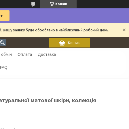
Кошик
ий. Вашу заявку буде оброблено в найближчимй робочий день.
Кошик
 обмін
Оплата
Доставка
FAQ
туральної матової шкіри, колекція
ни