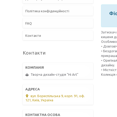
Політика конфіденційності
Фіо
FAQ
Затискач 
Контакти
кишеня дл
Особливос
• Довгові
• Бездога
Контакти
прикраша
• Оригіна
дизайну.
• Місткіс
Колекція «
Творча дизайн-студія "Hi Art"
вул. Бориспільська 9, корп. 91, оф.
121, Київ, Україна