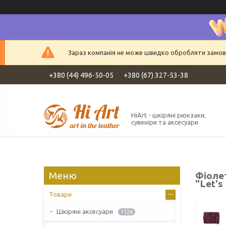
Зараз компанія не може швидко обробляти замовле
+380 (44) 496-50-05
+380 (67) 327-53-38
HiArt - шкіряні рюкзаки,
сувеніри та аксесуари
Фіолет
"Let's
Товари
Шкіряні аксесуари
1126