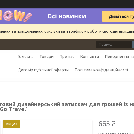
ння та повідомлення, оскільки за її графіком роботи сьогодні вихідн
Головна
Товари
Про нас
Контакти
Повернення та
Договір публічної оферти
Політика конфіденційності
овий дизайнерський затискач для грошей із на
 Go Travel"
665 ₴
Акция
Показати оптові ці