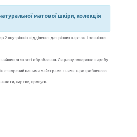
атуральної матової шкіри, колекція
"
р 2 внутрішніх відділення для різних карток 1 зовнішня
ти найвищої якості оброблення. Лицьову поверхню виробу
о він створений нашими майстрами з ними ж розробленого
анкноти, картки, пропуск.