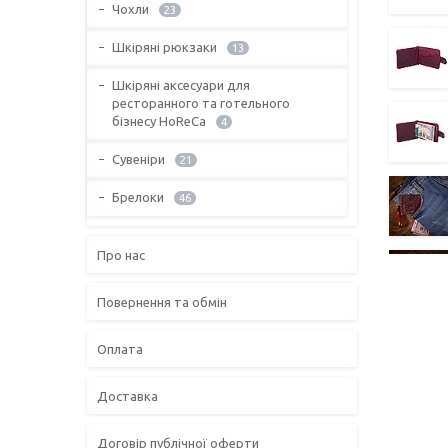
Чохли
23
Шкіряні рюкзаки
13
Шкіряні аксесуари для
ресторанного та готельного
бізнесу HoReCa
4
Сувеніри
21
Брелоки
46
Про нас
Повернення та обмін
Оплата
Доставка
Договір публічної оферти