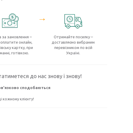
→
 за замовлення –
Отримайте посилку –
оплатити онлайн,
доставляємо вибраним
івську картку, при
перевізником по всій
манні, готівкою.
Україні.
атиметеся до нас знову і знову!
бов'язково сподобаються
 кожному клієнту!