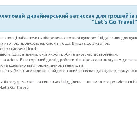
летовий дизайнерський затискач для грошей із н
"Let's Go Travel
на кнопці забезпечить збереження кожної купюре: 1 відділення для купю
я карток, пропусків, ел. ключів тощо. Вміщує до 5 карток.
ті затискача Hi Art:
чність. Шкіра преміальної якості робить аксесуар довговічним.
нна якість. Багаторічний досвід роботи зі шкірою дав змогу нам досяг
ють ідеально виготовлені декоративні шви.
льність. Ви більше ніде не знайдете такий затискач для купюр, тому щ
ть. Аксесуар має кілька кишеньок і відділень — ви зможете розмістити б
Let's Go Travel»