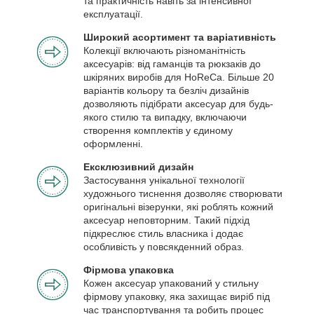
та практичність навіть за інтенсивної
експлуатації.
Широкий асортимент та варіативність
Колекції включають різноманітність
аксесуарів: від гаманців та рюкзаків до
шкіряних виробів для HoReCa. Більше 20
варіантів кольору та безліч дизайнів
дозволяють підібрати аксесуар для будь-
якого стилю та випадку, включаючи
створення комплектів у єдиному
оформленні.
Ексклюзивний дизайн
Застосування унікальної технології
художнього тиснення дозволяє створювати
оригінальні візерунки, які роблять кожний
аксесуар неповторним. Такий підхід
підкреслює стиль власника і додає
особливість у повсякденний образ.
Фірмова упаковка
Кожен аксесуар упакований у стильну
фірмову упаковку, яка захищає виріб під
час транспортування та робить процес