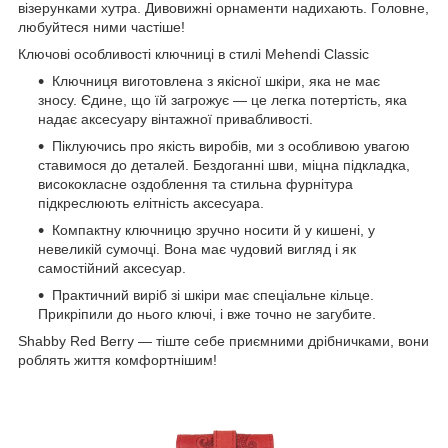
візерунками хутра. Дивовижні орнаменти надихають. Головне,
любуйтеся ними частіше!
Ключові особливості ключниці в стилі Mehendi Classic
Ключниця виготовлена з якісної шкіри, яка не має
зносу. Єдине, що їй загрожує — це легка потертість, яка
надає аксесуару вінтажної привабливості.
Піклуючись про якість виробів, ми з особливою увагою
ставимося до деталей. Бездоганні шви, міцна підкладка,
висококласне оздоблення та стильна фурнітура
підкреслюють елітність аксесуара.
Компактну ключницю зручно носити й у кишені, у
невеликій сумочці. Вона має чудовий вигляд і як
самостійний аксесуар.
Практичний виріб зі шкіри має спеціальне кільце.
Прикріпили до нього ключі, і вже точно не загубите.
Shabby Red Berry — тіште себе приємними дрібничками, вони
роблять життя комфортнішим!