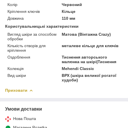
Колір
Червоний
Кріплення ключів
Кільце
Довжина
110 мм
Користувальницькі характеристики
Вигляд шкіри за способом
Матова (Вінтажна Crazy)
обробки
Кількість отворів для
металеве кільце для ключів
кріплення
Оздоблення
Тиснення авторського
малюнка на шкірі|Тиснення
Колекція
Mehendi Classic
Вид шкіри
ВРХ (шкіра великої рогатої
худоби)
Приховати
Умови доставки
Нова Пошта
Магазини Rozetka