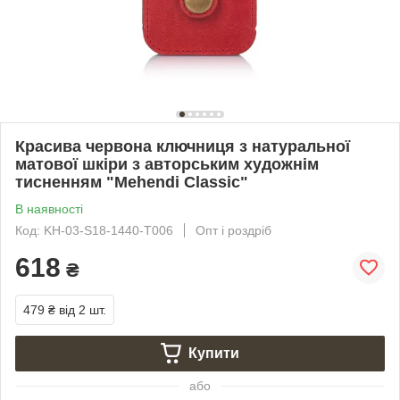
Красива червона ключниця з натуральної
матової шкіри з авторським художнім
тисненням "Mehendi Classic"
В наявності
Код: KH-03-S18-1440-T006
Опт і роздріб
618
₴
479 ₴
від 2 шт.
Купити
або