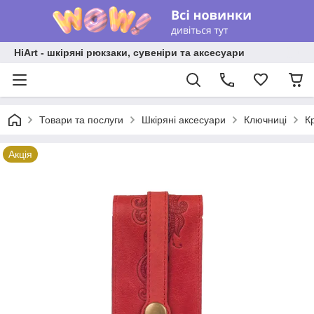
HiArt - шкіряні рюкзаки, сувеніри та аксесуари
Товари та послуги
Шкіряні аксесуари
Ключниці
К
Акція