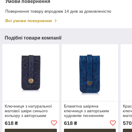
Умови повернення
Повернення товару впродовж 14 днів за домовленістю
Всі умови повернення
Подібні товари компанії
Ключниця з натуральної
Блакитна шкіряна
Крас
матової шкіри синього
ключниця з авторським
ключ
кольору з авторським
художнім тисненням
мато
художнім тисненням "Buta
"Mehendi Art"
618
618
570
₴
₴
Art"