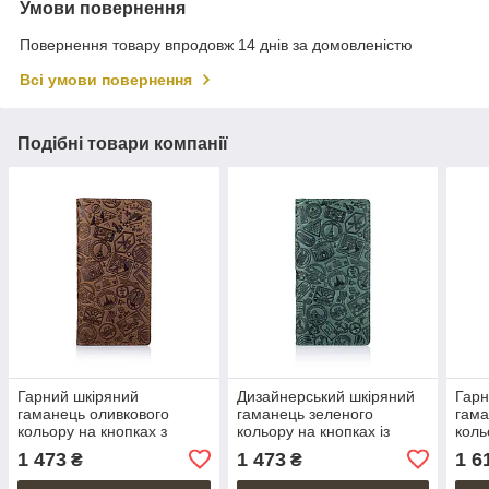
Умови повернення
Повернення товару впродовж 14 днів за домовленістю
Всі умови повернення
Подібні товари компанії
Гарний шкіряний
Дизайнерський шкіряний
Гарн
гаманець оливкового
гаманець зеленого
гама
кольору на кнопках з
кольору на кнопках із
коль
відділенням для монет,
відділенням для монет,
"let'
1 473
1 473
1 6
₴
₴
колекція "let's Go Travel"
колекція "Let's Go Travel"