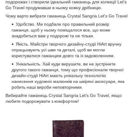
подорожах і створили ідеальний гаманець для колекції Let's
Go Travel продумавши в ньому кожну дрібницю.
Чому варто вибрати гаманець Crystal Sangria Let's Go Travel
Удобство. Ми подбали про правильний розмір
гаманця, щоб у ньому поміщалося все, що може
знадобиться вам у подорожі та не тільки.
Якість. Майстри творчого дизайну-студії HiArt вручну
опрацьовують усі шви та деталі, щоб ви могли
користуватися гаманцем довго та із задоволенням.
Унікальність. Хай куди вирушите, ви не зустрінете
другого такого гаманця, тому що професіонали творчої
дизайн-студії HiArt мають унікальну технологію
нанесення художніх малюнків на шкіряні аксесуари, яка
робить наші вироби неповторними.
Вибирайте гаманець Crystal Sangria Let's Go Travel, якщо
любите подорожувати з комфортом!