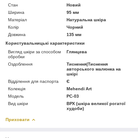
Стан
Новий
Ширина
95 мм
Матеріал
Натуральна шкіра
Колір
Чорний
Довжина
135 мм
Користувальницькі характеристики
Вигляд шкіри за способом
Глянцева
обробки
Оздоблення
Тиснення|Тиснення
авторського малюнка на
шкірі
Відділення для паспорта
Є
Колекція
Mehendi Art
Модель
PC-03
Вид шкіри
ВРХ (шкіра великої рогатої
худоби)
Приховати