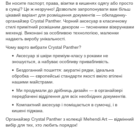
Ви носите паспорт, права, візитки в кишенях одягу або просто
в сумці? Це ж незручно! Дозвольте запропонувати вам більш
цікавий варіант для розміщення документів — обкладинку-
органайзер Crystal Panther. Чорний аксесуар в класичному
стилі примітний розкішним декором — тисненими візерунками
мехенді. Виконані за особливою технологією, малюнки
надають виробу унікальності.
Чому варто вибрати Crystal Panther?
Аксесуар зі шкіри преміум-класу з роками не
зношується, а набуває особливу привабливість.
Бездоганний пошиття: акуратні рядки, ідеальна
обробка — європейські стандарти якості вміло втілені
нашими майстрами.
Ми продумали до дрібниць дизайн — в органайзері
передбачені відділення для всіх необхідних документів.
Компактний аксесуар і поміщається в сумочці, і в
кишені піджака.
Органайзер Crystal Panther з колекції Mehendi Art — відмінний
вибір для тих, хто любить порядок!