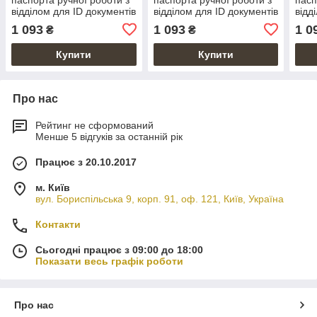
відділом для ID документів
відділом для ID документів
відд
і художнім тисненням
і художнім тисненням
і ху
1 093
1 093
1 0
₴
₴
Купити
Купити
Про нас
Рейтинг не сформований
Менше 5 відгуків за останній рік
Працює з 20.10.2017
м. Київ
вул. Бориспільська 9, корп. 91, оф. 121, Київ, Україна
Контакти
Сьогодні працює з 09:00 до 18:00
Показати весь графік роботи
Про нас