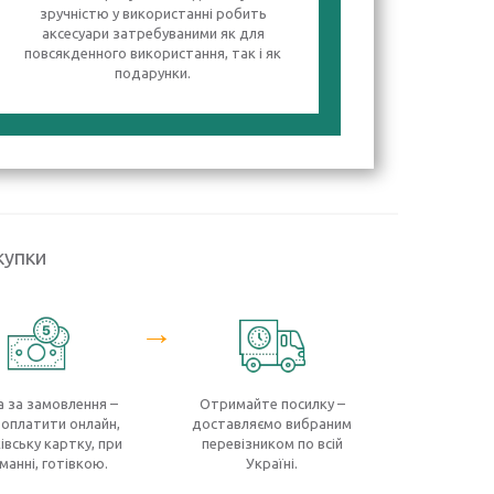
зручністю у використанні робить
аксесуари затребуваними як для
повсякденного використання, так і як
подарунки.
купки
→
 за замовлення –
Отримайте посилку –
оплатити онлайн,
доставляємо вибраним
івську картку, при
перевізником по всій
манні, готівкою.
Україні.