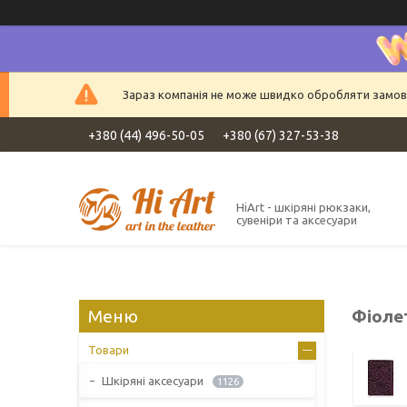
Зараз компанія не може швидко обробляти замовле
+380 (44) 496-50-05
+380 (67) 327-53-38
HiArt - шкіряні рюкзаки,
сувеніри та аксесуари
Фіоле
Товари
Шкіряні аксесуари
1126