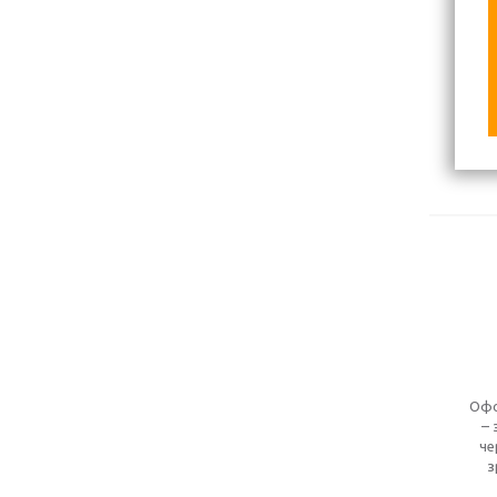
Офо
– 
че
з