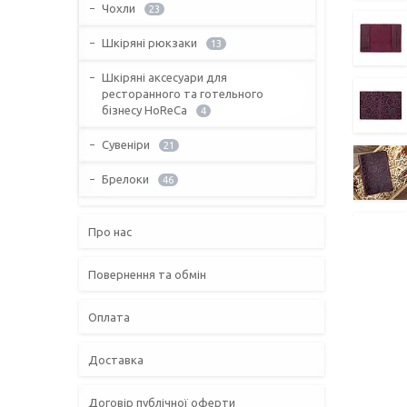
Чохли
23
Шкіряні рюкзаки
13
Шкіряні аксесуари для
ресторанного та готельного
бізнесу HoReCa
4
Сувеніри
21
Брелоки
46
Про нас
Повернення та обмін
Оплата
Доставка
Договір публічної оферти