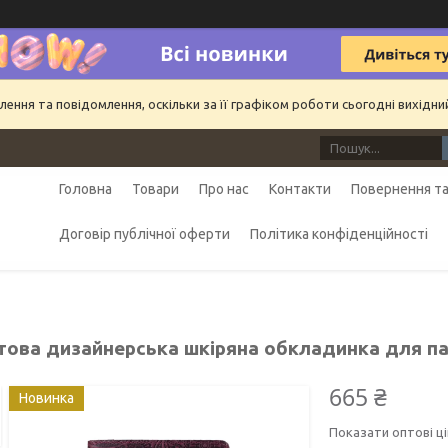
ння та повідомлення, оскільки за її графіком роботи сьогодні вихідн
Головна
Товари
Про нас
Контакти
Повернення та
Договір публічної оферти
Політика конфіденційності
това дизайнерська шкіряна обкладинка для пас
665 ₴
Новинка
Показати оптові ці