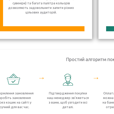
сувеніри) та багата палітра кольорів
дозволяють задовольнити запити різних
цільових аудиторій.
Простий алгоритм по
→
→
рмлення замовлення
Підтвердження покупки
Оплата
зробіть замовлення
наш менеджер зв'яжеться
можна 
рез кошик на сайті у
з вами, щоб узгодити всі
на банк
ручний для вас час.
деталі.
отри