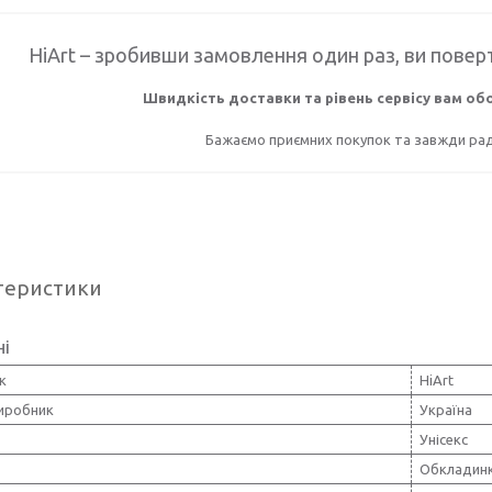
HiArt – зробивши замовлення один раз, ви поверт
Швидкість доставки та рівень сервісу вам о
Бажаємо приємних покупок та завжди раді
теристики
ні
к
HiArt
виробник
Україна
Унісекс
Обкладинк