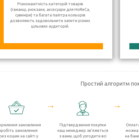
Різноманітність категорій товарів
(гаманці, рюкзаки, аксесуари для HoReCa,
сувеніри) та багата палітра кольорів
дозволяють задовольнити запити різних
цільових аудиторій.
Простий алгоритм по
→
→
рмлення замовлення
Підтвердження покупки
Оплата
зробіть замовлення
наш менеджер зв'яжеться
можна 
рез кошик на сайті у
з вами, щоб узгодити всі
на банк