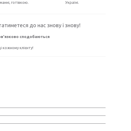
манні, готівкою.
Україні.
атиметеся до нас знову і знову!
бов'язково сподобаються
 кожному клієнту!