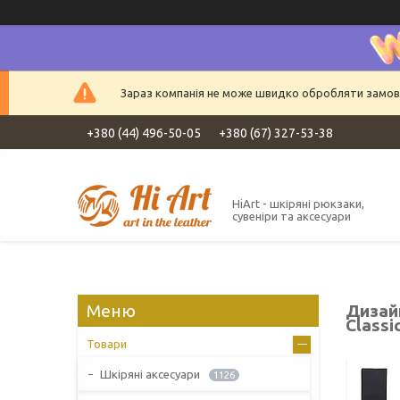
Зараз компанія не може швидко обробляти замовле
+380 (44) 496-50-05
+380 (67) 327-53-38
HiArt - шкіряні рюкзаки,
сувеніри та аксесуари
Дизай
Classi
Товари
Шкіряні аксесуари
1126