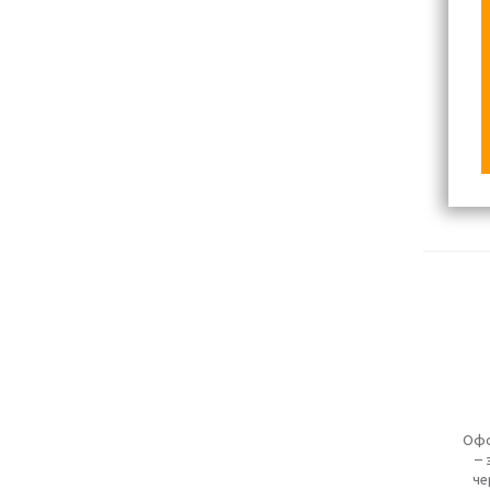
Офо
– 
че