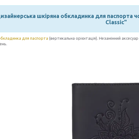
изайнерська шкіряна обкладинка для паспорта чо
Classic"
обкладинка для паспорта
(вертикальна орієнтація). Незамінний аксесуа
ень.