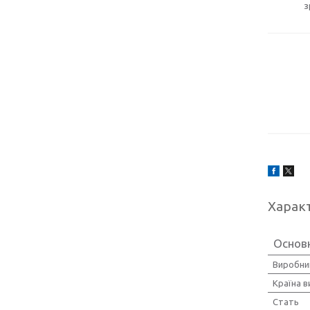
з
Харак
Основ
Виробни
Країна 
Стать