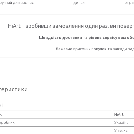
ручний для вас час.
деталі.
отри
HiArt – зробивши замовлення один раз, ви поверт
Швидкість доставки та рівень сервісу вам о
Бажаємо приємних покупок та завжди раді
теристики
ні
к
HiArt
виробник
Україна
Унісекс