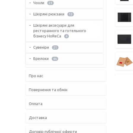
Чохли
23
Шкіряні рюкзаки
13
Шкіряні аксесуари для
ресторанного та готельного
бізнесу HoReCa
4
Сувеніри
21
Брелоки
46
Про нас
Повернення та обмін
Оплата
Доставка
Договір публічної оферти