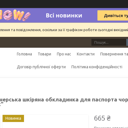
ння та повідомлення, оскільки за її графіком роботи сьогодні вихідн
Головна
Товари
Про нас
Контакти
Повернення та
Договір публічної оферти
Політика конфіденційності
нерська шкіряна обкладинка для паспорта чор
c"
665 ₴
Новинка
Показати оптові ці