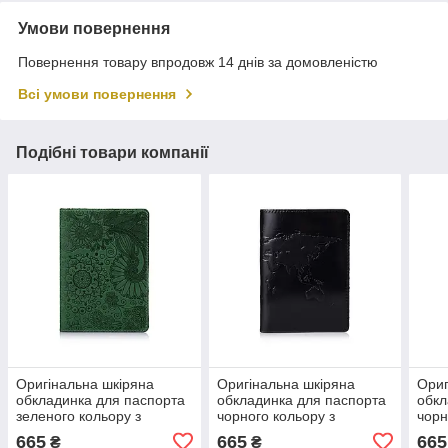
Умови повернення
Повернення товару впродовж 14 днів за домовленістю
Всі умови повернення
Подібні товари компанії
Оригінальна шкіряна
Оригінальна шкіряна
Ориг
обкладинка для паспорта
обкладинка для паспорта
обкл
зеленого кольору з
чорного кольору з
чорн
художнім тисненням
художнім тисненням
худо
665
665
665
₴
₴
"Mehendi Art"
"World Map"
Art"