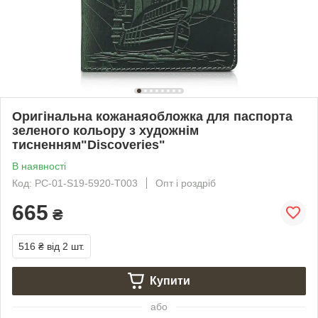
Оригінальна кожанаяобложка для паспорта
зеленого кольору з художнім
тисненням"Discoveries"
В наявності
Код: PC-01-S19-5920-T003
Опт і роздріб
665
₴
516 ₴
від 2 шт.
Купити
або