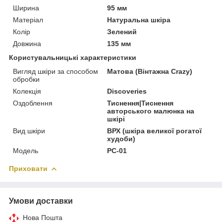
Ширина
95 мм
Матеріал
Натуральна шкіра
Колір
Зелений
Довжина
135 мм
Користувальницькі характеристики
Вигляд шкіри за способом
Матова (Вінтажна Crazy)
обробки
Колекція
Discoveries
Оздоблення
Тиснення|Тиснення
авторського малюнка на
шкірі
Вид шкіри
ВРХ (шкіра великої рогатої
худоби)
Модель
PC-01
Приховати
Умови доставки
Нова Пошта