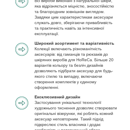
Всі вироби виконані з натуральної шкіри,
яка відрізняється міцністю, зносостійкістю
та благородним зовнішнім виглядом.
Завдяки цим характеристикам аксесуари
служать довго, зберігаючи привабливість
та практичність навіть за інтенсивної
експлуатації.
Широкий асортимент та варіативність
Колекції включають різноманітність
аксесуарів: від гаманців та рюкзаків до
шкіряних виробів для HoReCa. Більше 20
варіантів кольору та безліч дизайнів
дозволяють підібрати аксесуар для будь-
якого стилю та випадку, включаючи
створення комплектів у єдиному
оформленні.
Ексклюзивний дизайн
Застосування унікальної технології
художнього тиснення дозволяє створювати
оригінальні візерунки, які роблять кожний
аксесуар неповторним. Такий підхід
підкреслює стиль власника і додає
особливість у повсякденний образ.