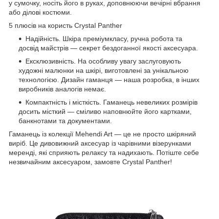
у сумочку, носіть його в руках, доповнюючи вечірні вбрання
або ділові костюми.
5 плюсів на користь Crystal Panther
Надійність. Шкіра преміумкласу, ручна робота та
досвід майстрів — секрет бездоганної якості аксесуара.
Ексклюзивність. На особливу увагу заслуговують
художні малюнки на шкірі, виготовлені за унікальною
технологією. Дизайн гаманця — наша розробка, в інших
виробників аналогів немає.
Компактність і місткість. Гаманець невеликих розмірів
досить місткий — сміливо наповнюйте його картками,
банкнотами та документами.
Гаманець із колекції Mehendi Art — це не просто шкіряний
виріб. Це дивовижний аксесуар із чарівними візерунками
меренді, які сприяють релаксу та надихають. Потіште себе
незвичайним аксесуаром, замовте Crystal Panther!