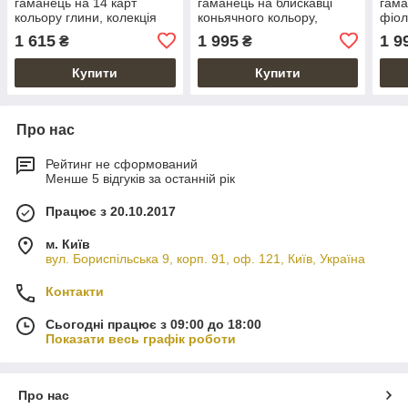
гаманець на 14 карт
гаманець на блискавці
гама
кольору глини, колекція
коньячного кольору,
фіол
"Mehendi Art"
колекція "Mehendi Art"
коле
1 615
1 995
1 9
₴
₴
Купити
Купити
Про нас
Рейтинг не сформований
Менше 5 відгуків за останній рік
Працює з 20.10.2017
м. Київ
вул. Бориспільська 9, корп. 91, оф. 121, Київ, Україна
Контакти
Сьогодні працює з 09:00 до 18:00
Показати весь графік роботи
Про нас