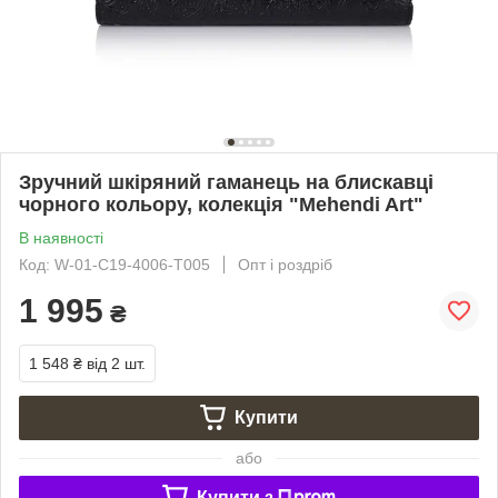
Зручний шкіряний гаманець на блискавці
чорного кольору, колекція "Mehendi Art"
В наявності
Код: W-01-C19-4006-T005
Опт і роздріб
1 995
₴
1 548 ₴
від 2 шт.
Купити
або
Купити з