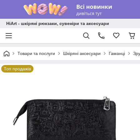
HiArt - шкіряні рюкзаки, сувеніри та аксесуари
Товари та послуги
Шкіряні аксесуари
Гаманці
Зру
Топ продажів