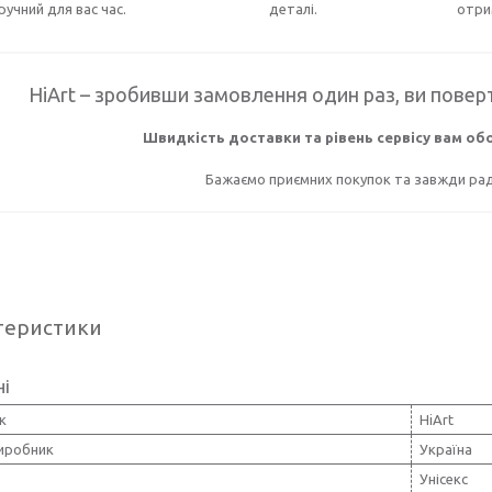
ручний для вас час.
деталі.
отри
HiArt – зробивши замовлення один раз, ви поверт
Швидкість доставки та рівень сервісу вам о
Бажаємо приємних покупок та завжди раді
теристики
ні
к
HiArt
виробник
Україна
Унісекс