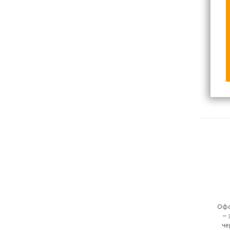
Офо
– 
че