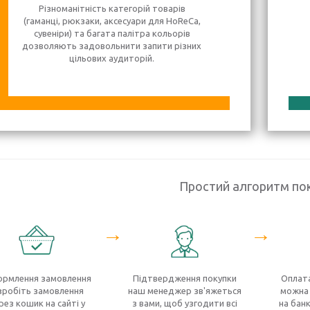
Різноманітність категорій товарів
(гаманці, рюкзаки, аксесуари для HoReCa,
сувеніри) та багата палітра кольорів
дозволяють задовольнити запити різних
цільових аудиторій.
Простий алгоритм по
→
→
рмлення замовлення
Підтвердження покупки
Оплата
зробіть замовлення
наш менеджер зв'яжеться
можна 
рез кошик на сайті у
з вами, щоб узгодити всі
на банк