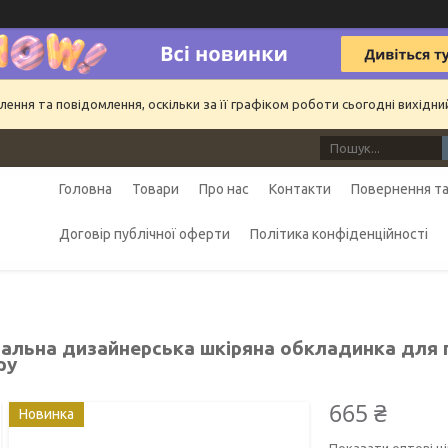
ння та повідомлення, оскільки за її графіком роботи сьогодні вихідн
Головна
Товари
Про нас
Контакти
Повернення та
Договір публічної оферти
Політика конфіденційності
нальна дизайнерська шкіряна обкладинка для 
ру
665 ₴
Новинка
Показати оптові ці