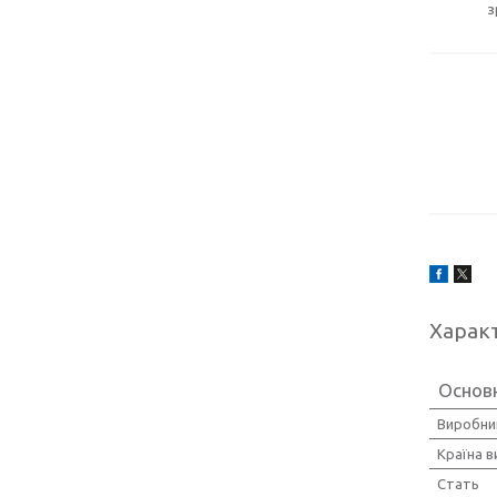
з
Харак
Основ
Виробни
Країна 
Стать