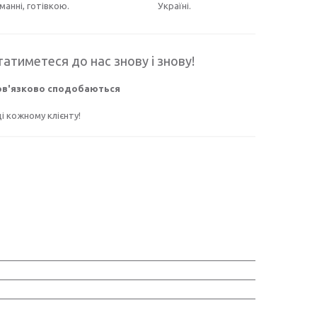
манні, готівкою.
Україні.
атиметеся до нас знову і знову!
бов'язково сподобаються
 кожному клієнту!