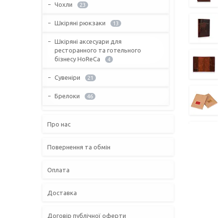
Чохли
23
Шкіряні рюкзаки
13
Шкіряні аксесуари для
ресторанного та готельного
бізнесу HoReCa
4
Сувеніри
21
Брелоки
46
Про нас
Повернення та обмін
Оплата
Доставка
Договір публічної оферти