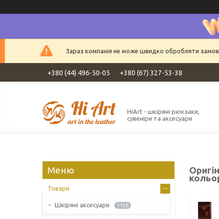
Зараз компанія не може швидко обробляти замовле
+380 (44) 496-50-05
+380 (67) 327-53-38
HiArt - шкіряні рюкзаки,
сувеніри та аксесуари
Оригі
кольо
Товари
Шкіряні аксесуари
1126