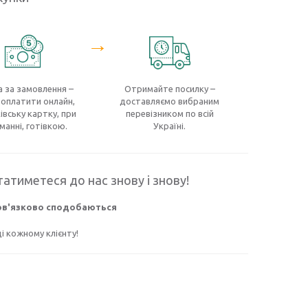
→
 за замовлення –
Отримайте посилку –
оплатити онлайн,
доставляємо вибраним
івську картку, при
перевізником по всій
манні, готівкою.
Україні.
атиметеся до нас знову і знову!
бов'язково сподобаються
 кожному клієнту!