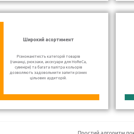
Широкий асортимент
Різноманітність категорій товарів
(гаманці, рюкзаки, аксесуари для HoReCa,
сувеніри) та багата палітра кольорів
дозволяють задовольнити запити різних
цільових аудиторій.
Простий алгоритм по