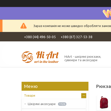
Зараз компанія не може швидко обробляти замовле
+380 (44) 496-50-05
+380 (67) 327-53-38
HiArt - шкіряні рюкзаки,
сувеніри та аксесуари
Рюкза
Товари
Шкіряні аксесуари
1126