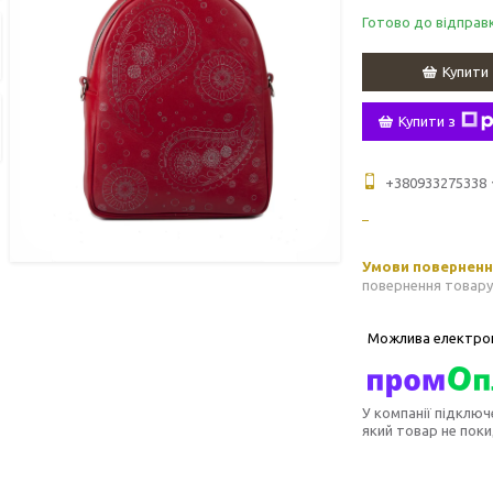
Готово до відправ
Купити
Купити з
+380933275338
повернення товару
У компанії підключ
який товар не пок