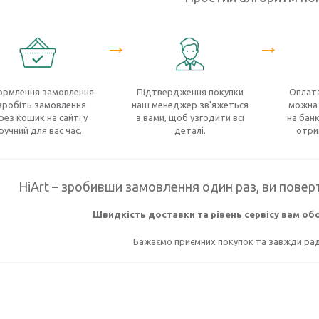
→
→
рмлення замовлення
Підтвердження покупки
Оплата
зробіть замовлення
наш менеджер зв'яжеться
можна 
рез кошик на сайті у
з вами, щоб узгодити всі
на банк
ручний для вас час.
деталі.
отри
HiArt – зробивши замовлення один раз, ви поверт
Швидкість доставки та рівень сервісу вам о
Бажаємо приємних покупок та завжди раді