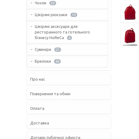
Чохли
23
Шкіряні рюкзаки
13
Шкіряні аксесуари для
ресторанного та готельного
бізнесу HoReCa
4
Сувеніри
21
Брелоки
46
Про нас
Повернення та обмін
Оплата
Доставка
Договір публічної оферти