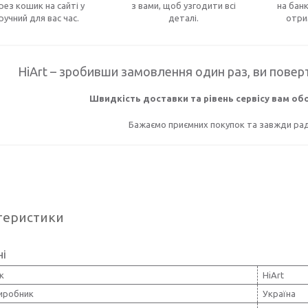
рез кошик на сайті у
з вами, щоб узгодити всі
на банк
ручний для вас час.
деталі.
отри
HiArt – зробивши замовлення один раз, ви поверт
Швидкість доставки та рівень сервісу вам о
Бажаємо приємних покупок та завжди раді
теристики
ні
к
HiArt
виробник
Україна