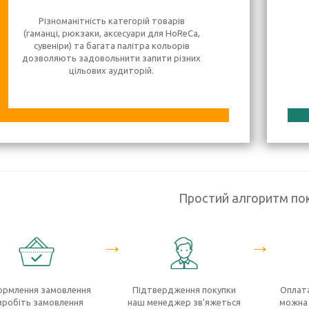
Різноманітність категорій товарів
(гаманці, рюкзаки, аксесуари для HoReCa,
сувеніри) та багата палітра кольорів
дозволяють задовольнити запити різних
цільових аудиторій.
Простий алгоритм по
→
→
рмлення замовлення
Підтвердження покупки
Оплата
зробіть замовлення
наш менеджер зв'яжеться
можна 