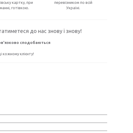
івську картку, при
перевізником по всій
манні, готівкою.
Україні.
атиметеся до нас знову і знову!
бов'язково сподобаються
 кожному клієнту!