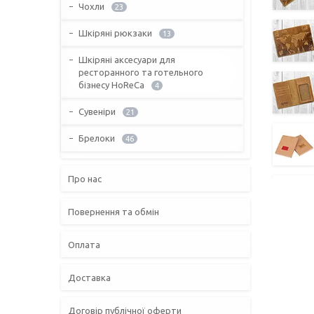
Чохли
23
Шкіряні рюкзаки
13
Шкіряні аксесуари для
ресторанного та готельного
бізнесу HoReCa
4
Сувеніри
21
Брелоки
46
Про нас
Повернення та обмін
Оплата
Доставка
Договір публічної оферти