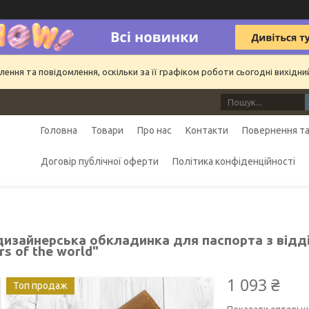
ння та повідомлення, оскільки за її графіком роботи сьогодні вихідн
Головна
Товари
Про нас
Контакти
Повернення та
Договір публічної оферти
Політика конфіденційності
дизайнерська обкладинка для паспорта з відді
s of the world"
1 093 ₴
Топ продаж
Показати оптові ці