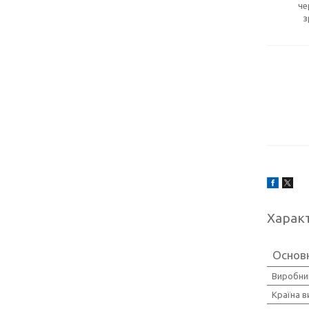
че
з
Харак
Основ
Виробни
Країна 