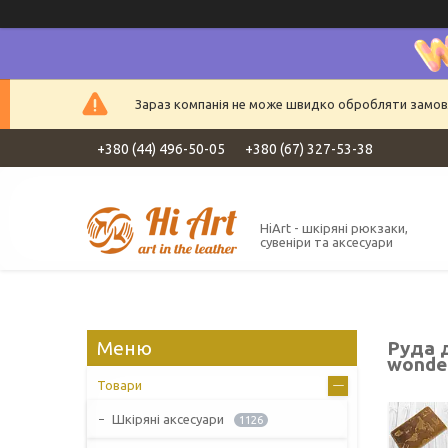
Зараз компанія не може швидко обробляти замовле
+380 (44) 496-50-05
+380 (67) 327-53-38
HiArt - шкіряні рюкзаки,
сувеніри та аксесуари
Руда 
wonder
Товари
Шкіряні аксесуари
1126