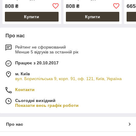
тисненням та відділенням
тисненням і відділенням
худо
808
808
665
₴
₴
під банківські карти
під банківські картки
wond
Купити
Купити
Про нас
Рейтинг не сформований
Менше 5 відгуків за останній рік
Працює з 20.10.2017
м. Київ
вул. Бориспільська 9, корп. 91, оф. 121, Київ, Україна
Контакти
Сьогодні вихідний
Показати весь графік роботи
Про нас