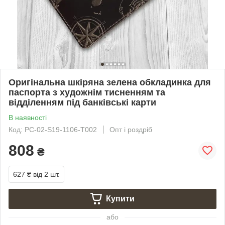
Оригінальна шкіряна зелена обкладинка для
паспорта з художнім тисненням та
відділенням під банківські карти
В наявності
Код: PC-02-S19-1106-T002
Опт і роздріб
808
₴
627 ₴
від 2 шт.
Купити
або