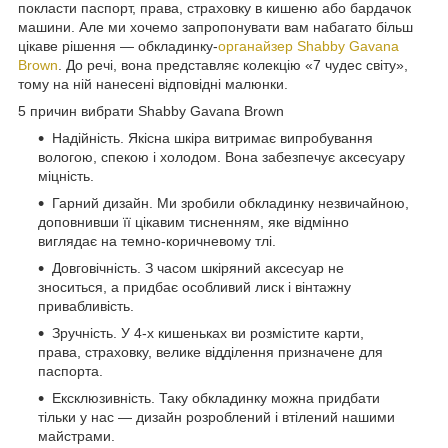
покласти паспорт, права, страховку в кишеню або бардачок
машини. Але ми хочемо запропонувати вам набагато більш
цікаве рішення — обкладинку-
органайзер Shabby Gavana
Brown
. До речі, вона представляє колекцію «7 чудес світу»,
тому на ній нанесені відповідні малюнки.
5 причин вибрати Shabby Gavana Brown
Надійність. Якісна шкіра витримає випробування
вологою, спекою і холодом. Вона забезпечує аксесуару
міцність.
Гарний дизайн. Ми зробили обкладинку незвичайною,
доповнивши її цікавим тисненням, яке відмінно
виглядає на темно-коричневому тлі.
Довговічність. З часом шкіряний аксесуар не
зноситься, а придбає особливий лиск і вінтажну
привабливість.
Зручність. У 4-х кишеньках ви розмістите карти,
права, страховку, велике відділення призначене для
паспорта.
Ексклюзивність. Таку обкладинку можна придбати
тільки у нас — дизайн розроблений і втілений нашими
майстрами.